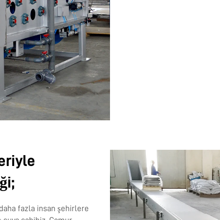
riyle
ği;
aha fazla insan şehirlere