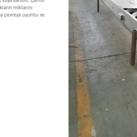
 suya sahibiz. Çamur
ların miktarını
aha çevreye uyumlu ve