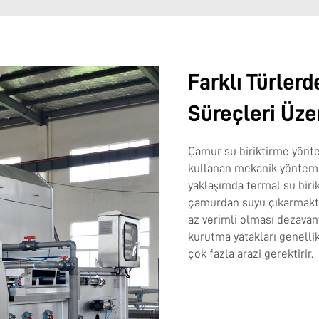
Farklı Türler
Süreçleri Üze
Çamur su biriktirme yöntem
kullanan mekanik yöntem en
yaklaşımda termal su biri
çamurdan suyu çıkarmakt
az verimli olması dezavant
kurutma yatakları genelli
çok fazla arazi gerektirir.