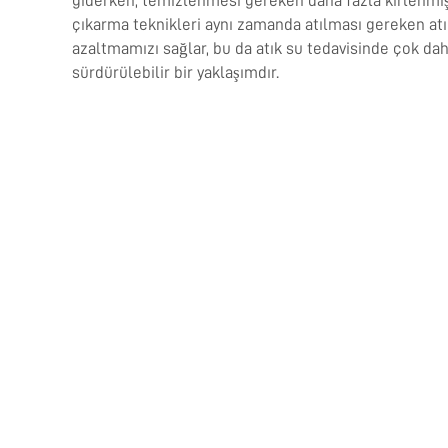
giderken, temizlenmesi gereken daha fazla kirlenmiş
çıkarma teknikleri aynı zamanda atılması gereken atık
azaltmamızı sağlar, bu da atık su tedavisinde çok d
sürdürülebilir bir yaklaşımdır.