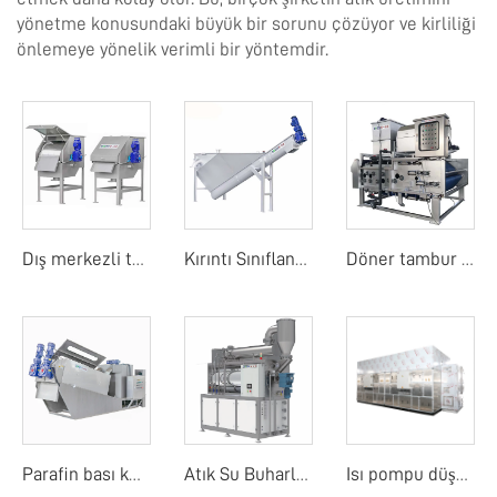
yönetme konusundaki büyük bir sorunu çözüyor ve kirliliği
önlemeye yönelik verimli bir yöntemdir.
Dış merkezli tambur ekranı
Kırıntı Sınıflandırıcı
Döner tambur bant filtre basıncı
Parafin bası kurutucu
Atık Su Buharlaştırıcı
Isı pompu düşük sıcaklık bant kurutma makinesi