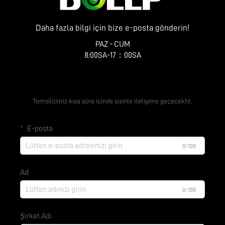
Daha fazla bilgi için bize e-posta gönderin!
PAZ - CUM
8:00SA-17：00SA
Ücretsiz Teklif Alın
Temsilcimiz kısa süre içinde sizinle iletişime geçecektir.
E-posta
0/100
Ad
0/100
Şirket Adı