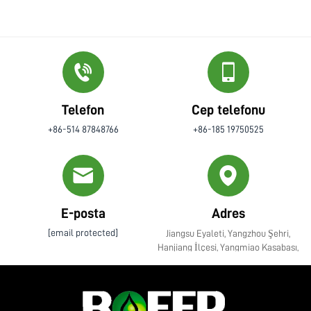
Telefon
Cep telefonu
+86-514 87848766
+86-185 19750525
E-posta
Adres
[email protected]
Jiangsu Eyaleti, Yangzhou Şehri,
Hanjiang İlçesi, Yangmiao Kasabası,
Zhenye Caddesi No. 10