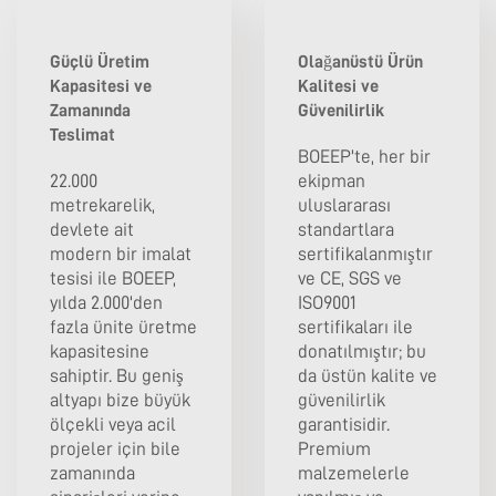
Güçlü Üretim
Olağanüstü Ürün
Kapasitesi ve
Kalitesi ve
Zamanında
Güvenilirlik
Teslimat
BOEEP'te, her bir
22.000
ekipman
metrekarelik,
uluslararası
devlete ait
standartlara
modern bir imalat
sertifikalanmıştır
tesisi ile BOEEP,
ve CE, SGS ve
yılda 2.000'den
ISO9001
fazla ünite üretme
sertifikaları ile
kapasitesine
donatılmıştır; bu
sahiptir. Bu geniş
da üstün kalite ve
altyapı bize büyük
güvenilirlik
ölçekli veya acil
garantisidir.
projeler için bile
Premium
zamanında
malzemelerle