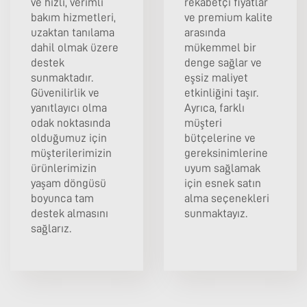
ve hızlı, verimli
rekabetçi fiyatlar
bakım hizmetleri,
ve premium kalite
uzaktan tanılama
arasında
dahil olmak üzere
mükemmel bir
destek
denge sağlar ve
sunmaktadır.
eşsiz maliyet
Güvenilirlik ve
etkinliğini taşır.
yanıtlayıcı olma
Ayrıca, farklı
odak noktasında
müşteri
olduğumuz için
bütçelerine ve
müşterilerimizin
gereksinimlerine
ürünlerimizin
uyum sağlamak
yaşam döngüsü
için esnek satın
boyunca tam
alma seçenekleri
destek almasını
sunmaktayız.
sağlarız.