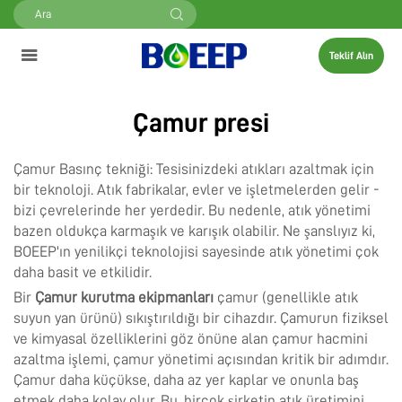
Teklif Alın
Çamur presi
Çamur Basınç tekniği: Tesisinizdeki atıkları azaltmak için
bir teknoloji. Atık fabrikalar, evler ve işletmelerden gelir -
bizi çevrelerinde her yerdedir. Bu nedenle, atık yönetimi
bazen oldukça karmaşık ve karışık olabilir. Ne şanslıyız ki,
BOEEP'ın yenilikçi teknolojisi sayesinde atık yönetimi çok
daha basit ve etkilidir.
Bir
Çamur kurutma ekipmanları
çamur (genellikle atık
suyun yan ürünü) sıkıştırıldığı bir cihazdır. Çamurun fiziksel
ve kimyasal özelliklerini göz önüne alan çamur hacmini
azaltma işlemi, çamur yönetimi açısından kritik bir adımdır.
Çamur daha küçükse, daha az yer kaplar ve onunla baş
etmek daha kolay olur. Bu, birçok şirketin atık üretimini