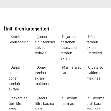
İlgili ürün kategorileri
Kırıntı
Çamur
Dışarıdan
Döner
Sınıflandırıcı
sınıflandırıcı
beslenen
tambur
atık su
rotasyonel
ekran
tedavisi
tambur
üreticileri
ekran
Dahili
Döner
Marmara su
Civata su
beslemeli
tambur
ayırmak
ayıklama
döner
ekran
makinesi
tambör
makinesi
ekranı
Makaralar
Çamur
Su ayıran
Su ayırma
tipi filtre
filtre basma
marmara
çivit bası
presi
aleti
makinesi