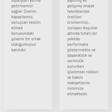
siparişleri yerine
yapılmış ve
getirmemizi
gelişmiş imalat
sağlar. Üretim
teknikleriyle
kapasitemiz,
üretilen
sonuçları teslim
ürünlerimiz,
etmek
zorlayıcı koşullar
konusundaki
altında tutarlı bir
güvenir bir ortak
şekilde
olduğumuzun
performans
kanıtıdır.
göstermekte ve
dayanıklılık ve
verimlilik
sunurken
işletimsel riskleri
ve bakım
maliyetlerini
minimize
etmektedir.