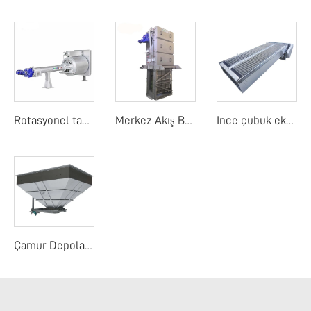
Rotasyonel tambur detay ekranı
Merkez Akış Bant Ekranı
Ince çubuk ekranı
Çamur Depolama Yuvası