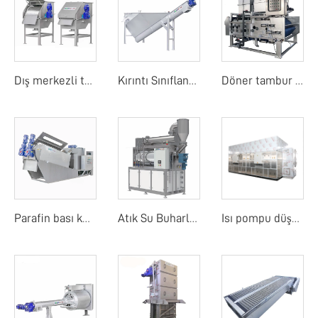
Dış merkezli tambur ekranı
Kırıntı Sınıflandırıcı
Döner tambur bant filtre basıncı
Parafin bası kurutucu
Atık Su Buharlaştırıcı
Isı pompu düşük sıcaklık bant kurutma makinesi