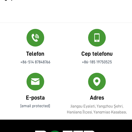
Telefon
Cep telefonu
+86-514 87848766
+86-185 19750525
E-posta
Adres
[email protected]
Jiangsu Eyaleti, Yangzhou Şehri,
Hanjiang İlçesi, Yangmiao Kasabası,
Zhenye Caddesi No. 10