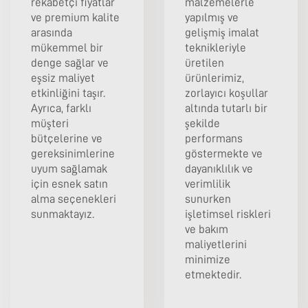
rekabetçi fiyatlar
malzemelerle
ve premium kalite
yapılmış ve
arasında
gelişmiş imalat
mükemmel bir
teknikleriyle
denge sağlar ve
üretilen
eşsiz maliyet
ürünlerimiz,
etkinliğini taşır.
zorlayıcı koşullar
Ayrıca, farklı
altında tutarlı bir
müşteri
şekilde
bütçelerine ve
performans
gereksinimlerine
göstermekte ve
uyum sağlamak
dayanıklılık ve
için esnek satın
verimlilik
alma seçenekleri
sunurken
sunmaktayız.
işletimsel riskleri
ve bakım
maliyetlerini
minimize
etmektedir.