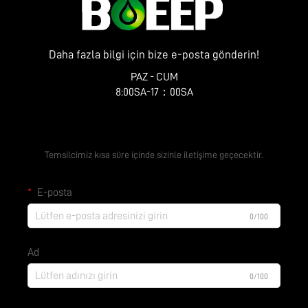
Daha fazla bilgi için bize e-posta gönderin!
PAZ - CUM
8:00SA-17：00SA
Ücretsiz Teklif Alın
Temsilcimiz kısa süre içinde sizinle iletişime geçecektir.
E-posta
0/100
Ad
0/100