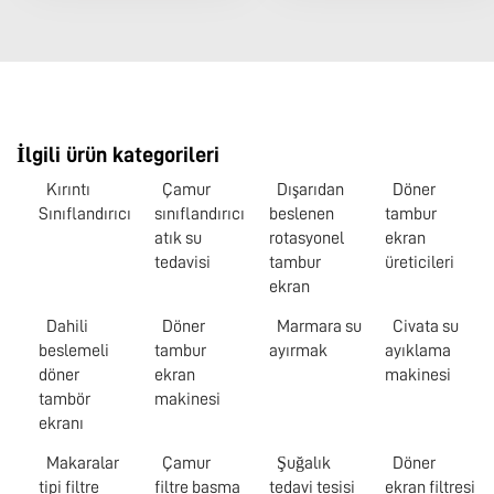
İlgili ürün kategorileri
Kırıntı
Çamur
Dışarıdan
Döner
Sınıflandırıcı
sınıflandırıcı
beslenen
tambur
atık su
rotasyonel
ekran
tedavisi
tambur
üreticileri
ekran
Dahili
Döner
Marmara su
Civata su
beslemeli
tambur
ayırmak
ayıklama
döner
ekran
makinesi
tambör
makinesi
ekranı
Makaralar
Çamur
Şuğalık
Döner
tipi filtre
filtre basma
tedavi tesisi
ekran filtresi