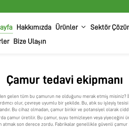
ayfa
Hakkımızda
Ürünler
Sektör Çözü
ler
Bize Ulaşın
Çamur tedavi ekipmanı
erlerden gelen tüm bu çamurun ne olduğunu merak etmiş misiniz? 
ımcı olur, çevreye uyumlu bir şekilde. Bu, atık su işleyiş tesi
mandır. Bu cihaz olmadan, çamur birikir ve potansiyel olarak cidd
rda çamur üretilir. Bu çamur, suyu temizleyen veya yiyeceğini ü
an atmak son derece zordu. Fabrikalar genellikle güvenli çamur