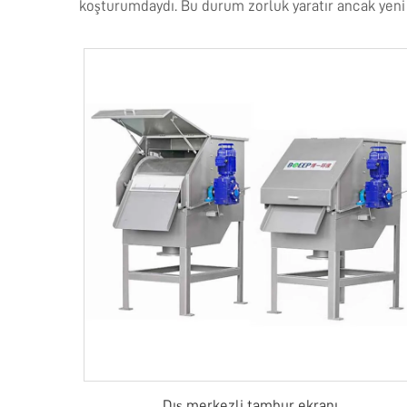
koşturumdaydı. Bu durum zorluk yaratır ancak yeni i
Dış merkezli tambur ekranı