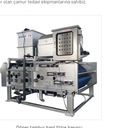
or olan çamur tedavi ekipmanlarına sahibiz.
Döner tambur bant filtre basıncı