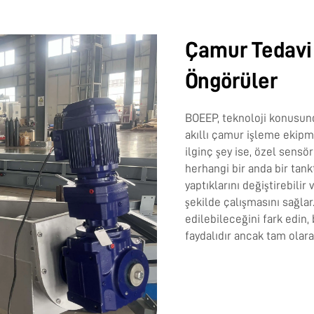
Çamur Tedavi 
Öngörüler
BOEEP, teknoloji konusund
akıllı çamur işleme ekipma
ilginç şey ise, özel sens
herhangi bir anda bir tank
yaptıklarını değiştirebili
şekilde çalışmasını sağla
edilebileceğini fark edin,
faydalıdır ancak tam olar