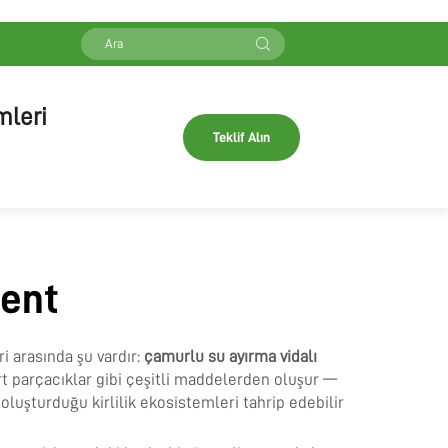
mleri
Teklif Alın
ment
i arasında şu vardır:
çamurlu su ayırma vidalı
rt parçacıklar gibi çeşitli maddelerden oluşur —
luşturduğu kirlilik ekosistemleri tahrip edebilir