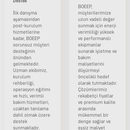
Destek
BOEEP,
İlk danışma
müşterilerimize
aşamasından
uzun vadeli değer
post-kurulum
sunmak için enerji
hizmetlerine
verimliliği yüksek
kadar, BOEEP
ve performanslı
sorunsuz müşteri
ekipmanlar
desteğinin
sunarak işletme ve
önünden
bakım
gelmektedir.
maliyetlerini
Uzman ekibimiz,
düşürmeyi
kurulum
öncelikli hedef
rehberliği,
olarak tutmaktadır.
operasyon eğitimi
Çözümlerimiz
ve hızlı, verimli
rekabetçi fiyatlar
bakım hizmetleri,
ve premium kalite
uzaktan tanılama
arasında
dahil olmak üzere
mükemmel bir
destek
denge sağlar ve
sunmaktadır.
eşsiz maliyet