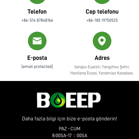
Telefon
Cep telefonu
+86-514 87848766
+86-185 19750525
E-posta
Adres
[email protected]
Jiangsu Eyaleti, Yangzhou Şehri,
Hanjiang İlçesi, Yangmiao Kasabası,
Zhenye Caddesi No. 10
Daha fazla bilgi için bize e-posta gönderin!
PAZ - CUM
8:00SA-17：00SA