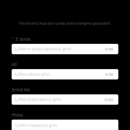
Ücretsiz Teklif Alın
Temsilcimiz kısa süre içinde sizinle iletişime geçecektir.
E-posta
0/100
Ad
0/100
Şirket Adı
0/200
Mesaj