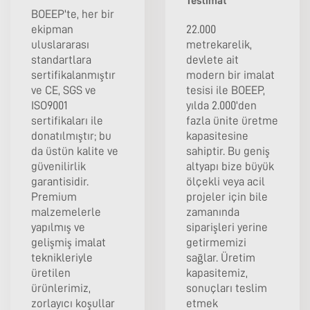
Teslimat
BOEEP'te, her bir
ekipman
22.000
uluslararası
metrekarelik,
standartlara
devlete ait
sertifikalanmıştır
modern bir imalat
ve CE, SGS ve
tesisi ile BOEEP,
ISO9001
yılda 2.000'den
sertifikaları ile
fazla ünite üretme
donatılmıştır; bu
kapasitesine
da üstün kalite ve
sahiptir. Bu geniş
güvenilirlik
altyapı bize büyük
garantisidir.
ölçekli veya acil
Premium
projeler için bile
malzemelerle
zamanında
yapılmış ve
siparişleri yerine
gelişmiş imalat
getirmemizi
teknikleriyle
sağlar. Üretim
üretilen
kapasitemiz,
ürünlerimiz,
sonuçları teslim
zorlayıcı koşullar
etmek