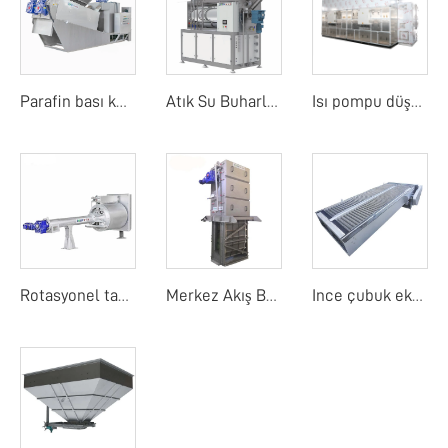
Parafin bası kurutucu
Atık Su Buharlaştırıcı
Isı pompu düşük sıcaklık bant kurutma makinesi
Rotasyonel tambur detay ekranı
Merkez Akış Bant Ekranı
Ince çubuk ekranı