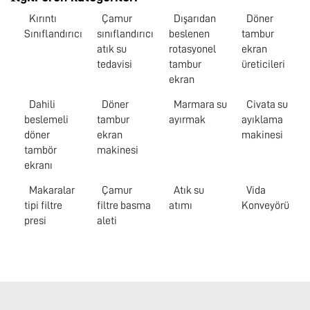
Kırıntı
Çamur
Dışarıdan
Döner
Sınıflandırıcı
sınıflandırıcı
beslenen
tambur
atık su
rotasyonel
ekran
tedavisi
tambur
üreticileri
ekran
Dahili
Döner
Marmara su
Civata su
beslemeli
tambur
ayırmak
ayıklama
döner
ekran
makinesi
tambör
makinesi
ekranı
Makaralar
Çamur
Atık su
Vida
tipi filtre
filtre basma
atımı
Konveyörü
presi
aleti