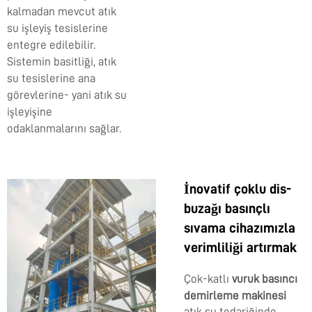
kalmadan mevcut atık
su işleyiş tesislerine
entegre edilebilir.
Sistemin basitliği, atık
su tesislerine ana
görevlerine- yani atık su
işleyişine
odaklanmalarını sağlar.
İnovatif çoklu dis-
buzağı basınçlı
sıvama cihazımızla
verimliliği artırmak
Çok-katlı
vuruk basıncı
demirleme makinesi
atık su tedariğinde