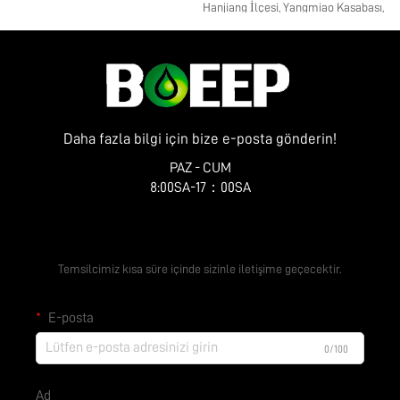
Hanjiang İlçesi, Yangmiao Kasabası,
Zhenye Caddesi No. 10
Daha fazla bilgi için bize e-posta gönderin!
PAZ - CUM
8:00SA-17：00SA
Ücretsiz Teklif Alın
Temsilcimiz kısa süre içinde sizinle iletişime geçecektir.
E-posta
0/100
Ad