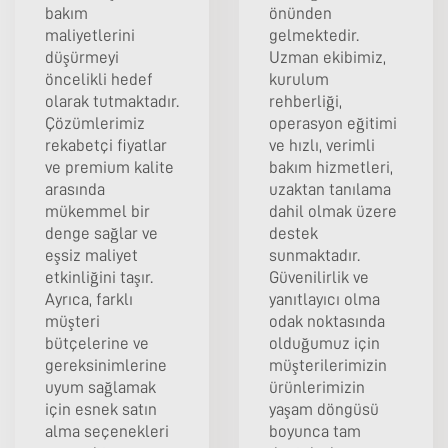
bakım
önünden
maliyetlerini
gelmektedir.
düşürmeyi
Uzman ekibimiz,
öncelikli hedef
kurulum
olarak tutmaktadır.
rehberliği,
Çözümlerimiz
operasyon eğitimi
rekabetçi fiyatlar
ve hızlı, verimli
ve premium kalite
bakım hizmetleri,
arasında
uzaktan tanılama
mükemmel bir
dahil olmak üzere
denge sağlar ve
destek
eşsiz maliyet
sunmaktadır.
etkinliğini taşır.
Güvenilirlik ve
Ayrıca, farklı
yanıtlayıcı olma
müşteri
odak noktasında
bütçelerine ve
olduğumuz için
gereksinimlerine
müşterilerimizin
uyum sağlamak
ürünlerimizin
için esnek satın
yaşam döngüsü
alma seçenekleri
boyunca tam