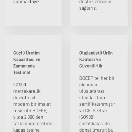
sunmaktayız.
destek almasını
sağlarız.
Güçlü Üretim
Olağanüstü Ürün
Kapasitesi ve
Kalitesi ve
Zamanında
Güvenilirlik
Teslimat
BOEEP'te, her bir
22.000
ekipman
metrekarelik,
uluslararası
devlete ait
standartlara
modern bir imalat
sertifikalanmıştır
tesisi ile BOEEP,
ve CE, SGS ve
yılda 2.000'den
ISO9001
fazla ünite üretme
sertifikaları ile
kapasitesine
donatılmıştır; bu