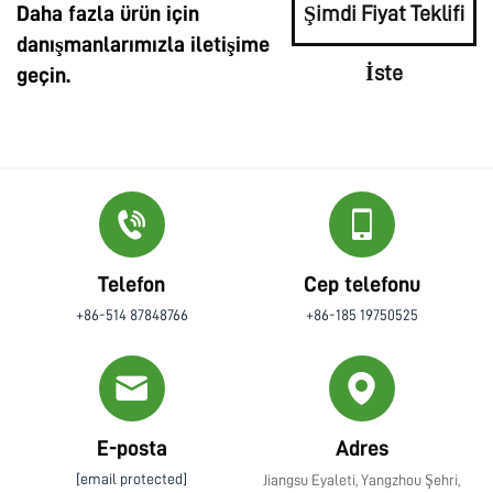
Daha fazla ürün için
Şimdi Fiyat Teklifi
danışmanlarımızla iletişime
İste
geçin.
Telefon
Cep telefonu
+86-514 87848766
+86-185 19750525
E-posta
Adres
[email protected]
Jiangsu Eyaleti, Yangzhou Şehri,