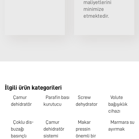
maliyetlerini
minimize
etmektedir.
İlgili ürün kategorileri
Çamur
Parafin bası
Screw
Volute
dehidratör
kurutucu
dehydrator
bağışıklık
cihazı
Çoklu dis-
Çamur
Makar
Marmara su
buzağı
dehidratör
pressin
ayırmak
basınçlı
sistemi
önemli bir