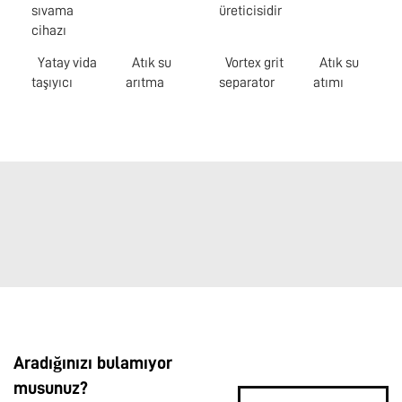
sıvama
üreticisidir
cihazı
Yatay vida
Atık su
Vortex grit
Atık su
taşıyıcı
arıtma
separator
atımı
Aradığınızı bulamıyor
musunuz?