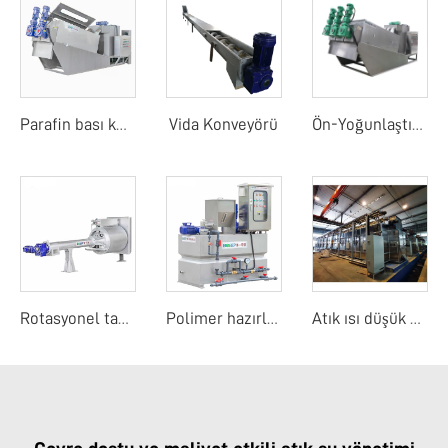
Vida Konveyörü
Parafin bası kurutucu
Ön-Yoğunlaştırma Şerit Çamur Su Ayırıcı
Rotasyonel tambur detay ekranı
Polimer hazırlama birimi
Atık ısı düşük sıcaklık bant kurutma makinesi