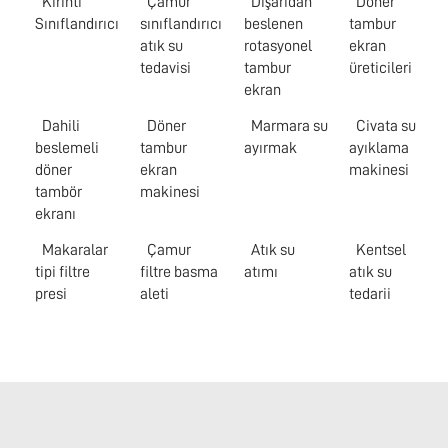
Kırıntı
Çamur
Dışarıdan
Döner
Sınıflandırıcı
sınıflandırıcı
beslenen
tambur
atık su
rotasyonel
ekran
tedavisi
tambur
üreticileri
ekran
Dahili
Döner
Marmara su
Civata su
beslemeli
tambur
ayırmak
ayıklama
döner
ekran
makinesi
tambör
makinesi
ekranı
Makaralar
Çamur
Atık su
Kentsel
tipi filtre
filtre basma
atımı
atık su
presi
aleti
tedarii