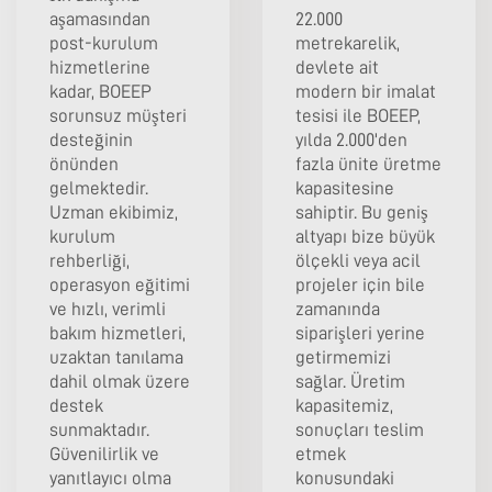
aşamasından
22.000
post-kurulum
metrekarelik,
hizmetlerine
devlete ait
kadar, BOEEP
modern bir imalat
sorunsuz müşteri
tesisi ile BOEEP,
desteğinin
yılda 2.000'den
önünden
fazla ünite üretme
gelmektedir.
kapasitesine
Uzman ekibimiz,
sahiptir. Bu geniş
kurulum
altyapı bize büyük
rehberliği,
ölçekli veya acil
operasyon eğitimi
projeler için bile
ve hızlı, verimli
zamanında
bakım hizmetleri,
siparişleri yerine
uzaktan tanılama
getirmemizi
dahil olmak üzere
sağlar. Üretim
destek
kapasitemiz,
sunmaktadır.
sonuçları teslim
Güvenilirlik ve
etmek
yanıtlayıcı olma
konusundaki