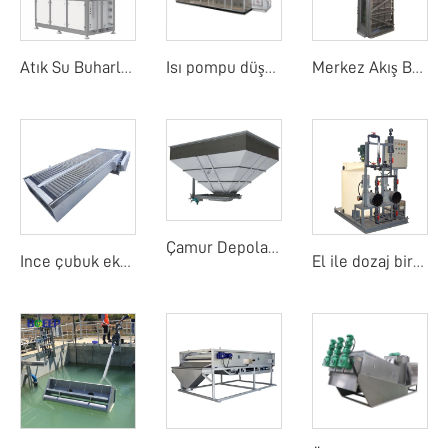
Atık Su Buharlaştırıcı
Isı pompu düşük sıcaklık bant kurutma makinesi
Merkez Akış Bant Ekranı
Çamur Depolama Yuvası
Ince çubuk ekranı
El ile dozaj birimi