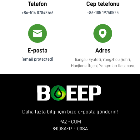
Telefon
Cep telefonu
+86-514 87848766
+86-185 19750525
E-posta
Adres
[email protected]
Jiangsu Eyaleti, Yangzhou Şehri,
Hanjiang İlçesi, Yangmiao Kasabası,
Zhenye Caddesi No. 10
Daha fazla bilgi için bize e-posta gönderin!
PAZ - CUM
8:00SA-17：00SA