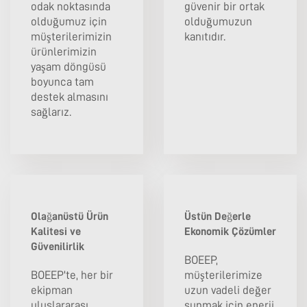
odak noktasında
güvenir bir ortak
olduğumuz için
olduğumuzun
müşterilerimizin
kanıtıdır.
ürünlerimizin
yaşam döngüsü
boyunca tam
destek almasını
sağlarız.
Olağanüstü Ürün
Üstün Değerle
Kalitesi ve
Ekonomik Çözümler
Güvenilirlik
BOEEP,
BOEEP'te, her bir
müşterilerimize
ekipman
uzun vadeli değer
uluslararası
sunmak için enerji