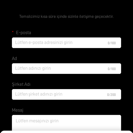
Ücretsiz Teklif Alın
Temsilcimiz kısa süre içinde sizinle iletişime geçecektir.
E-posta
0/100
Ad
0/100
Şirket Adı
0/200
Mesaj