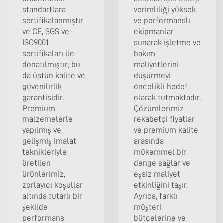
standartlara
verimliliği yüksek
sertifikalanmıştır
ve performanslı
ve CE, SGS ve
ekipmanlar
ISO9001
sunarak işletme ve
sertifikaları ile
bakım
donatılmıştır; bu
maliyetlerini
da üstün kalite ve
düşürmeyi
güvenilirlik
öncelikli hedef
garantisidir.
olarak tutmaktadır.
Premium
Çözümlerimiz
malzemelerle
rekabetçi fiyatlar
yapılmış ve
ve premium kalite
gelişmiş imalat
arasında
teknikleriyle
mükemmel bir
üretilen
denge sağlar ve
ürünlerimiz,
eşsiz maliyet
zorlayıcı koşullar
etkinliğini taşır.
altında tutarlı bir
Ayrıca, farklı
şekilde
müşteri
performans
bütçelerine ve