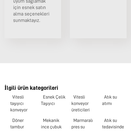
uyum sağlamak
için esnek satın
alma seçenekleri
sunmaktayız.
İlgili ürün kategorileri
Vitesli
Esnek Çelik
Vitesli
Atık su
taşıyıcı
Taşıyıcı
konveyor
atımı
konveyor
üreticileri
Döner
Mekanik
Marmaralı
Atık su
tambur
ince çubuk
pres su
tedavisinde