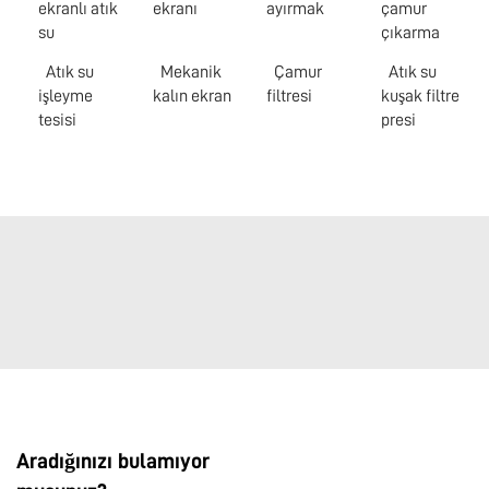
ekranlı atık
ekranı
ayırmak
çamur
su
çıkarma
Atık su
Mekanik
Çamur
Atık su
işleyme
kalın ekran
filtresi
kuşak filtre
tesisi
presi
Aradığınızı bulamıyor