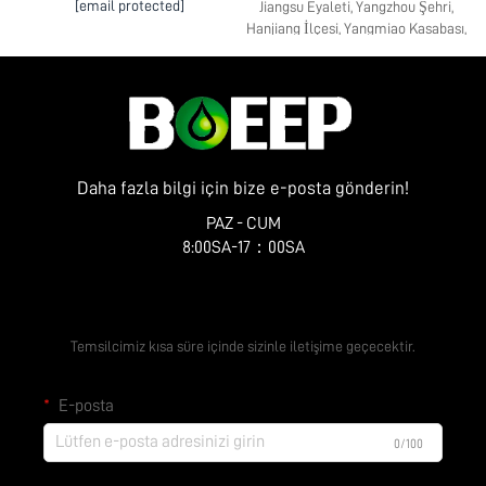
[email protected]
Jiangsu Eyaleti, Yangzhou Şehri,
Hanjiang İlçesi, Yangmiao Kasabası,
Zhenye Caddesi No. 10
Daha fazla bilgi için bize e-posta gönderin!
PAZ - CUM
8:00SA-17：00SA
Ücretsiz Teklif Alın
Temsilcimiz kısa süre içinde sizinle iletişime geçecektir.
E-posta
0/100