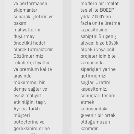
ve performanslı
modern bir imalat
ekipmanlar
tesisi ile BOEEP,
sunarak işletme ve
yılda 2.000'den
bakım
fazla ünite üretme
maliyetlerini
kapasitesine
düşürmeyi
sahiptir. Bu geniş
öncelikli hedef
altyapı bize büyük
olarak tutmaktadır.
ölçekli veya acil
Çözümlerimiz
projeler için bile
rekabetçi fiyatlar
zamanında
ve premium kalite
siparişleri yerine
arasında
getirmemizi
mükemmel bir
sağlar. Üretim
denge sağlar ve
kapasitemiz,
eşsiz maliyet
sonuçları teslim
etkinliğini taşır.
etmek
Ayrıca, farklı
konusundaki
müşteri
güvenir bir ortak
bütçelerine ve
olduğumuzun
gereksinimlerine
kanıtıdır.