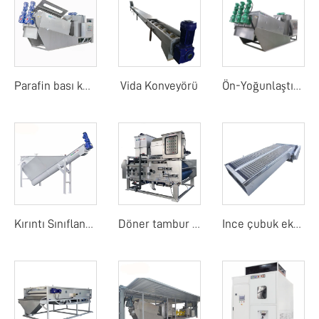
Vida Konveyörü
Parafin bası kurutucu
Ön-Yoğunlaştırma Şerit Çamur Su Ayırıcı
Kırıntı Sınıflandırıcı
Döner tambur bant filtre basıncı
Ince çubuk ekranı