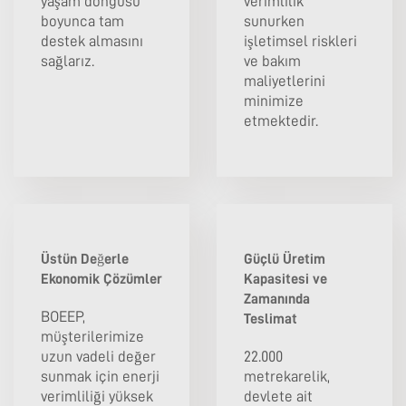
yaşam döngüsü
verimlilik
boyunca tam
sunurken
destek almasını
işletimsel riskleri
sağlarız.
ve bakım
maliyetlerini
minimize
etmektedir.
Üstün Değerle
Güçlü Üretim
Ekonomik Çözümler
Kapasitesi ve
Zamanında
BOEEP,
Teslimat
müşterilerimize
uzun vadeli değer
22.000
sunmak için enerji
metrekarelik,
verimliliği yüksek
devlete ait