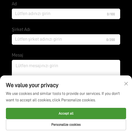
Ad
0/100
Şirket Adı
0/200
Mesaj
0/1000
We value your privacy
We use cookies and similar tools to provide our services. If you don't
want to accept all cookies, click Personalize cookies.
Gönder
Accept all
Tüm hakları saklıdır. © Jiangsu BOE Environmental
Personalize cookies
Protection Technology Co., Ltd. -
Gizlilik Politikası
-
BLOG