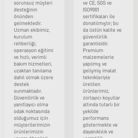
sorunsuz müşteri
ve CE, SGS ve
desteğinin
ISO9001
önünden
sertifikaları ile
gelmektedir.
donatılmıştır; bu
Uzman ekibimiz,
da üstün kalite ve
kurulum
güvenilirlik
rehberliği,
garantisidir.
operasyon eğitimi
Premium
ve hızlı, verimli
malzemelerle
bakım hizmetleri,
yapılmış ve
uzaktan tanılama
gelişmiş imalat
dahil olmak üzere
teknikleriyle
destek
üretilen
sunmaktadır.
ürünlerimiz,
Güvenilirlik ve
zorlayıcı koşullar
yanıtlayıcı olma
altında tutarlı bir
odak noktasında
şekilde
olduğumuz için
performans
müşterilerimizin
göstermekte ve
ürünlerimizin
dayanıklılık ve