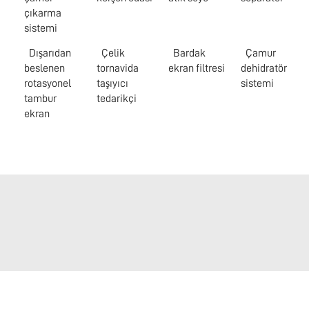
çıkarma
sistemi
Dışarıdan
Çelik
Bardak
Çamur
beslenen
tornavida
ekran filtresi
dehidratör
rotasyonel
taşıyıcı
sistemi
tambur
tedarikçi
ekran