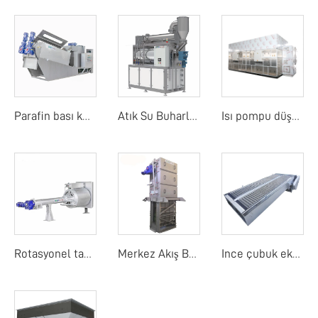
Parafin bası kurutucu
Atık Su Buharlaştırıcı
Isı pompu düşük sıcaklık bant kurutma makinesi
Rotasyonel tambur detay ekranı
Merkez Akış Bant Ekranı
Ince çubuk ekranı