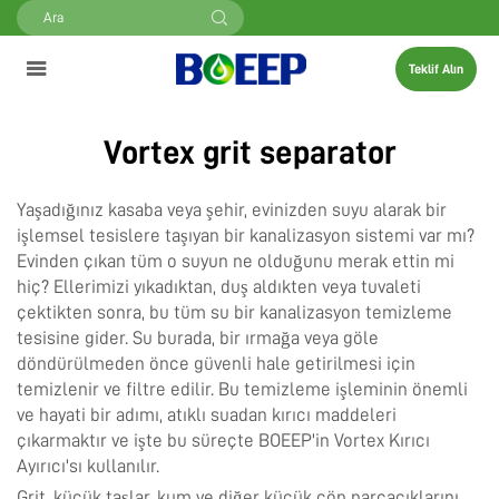
Teklif Alın
Vortex grit separator
Yaşadığınız kasaba veya şehir, evinizden suyu alarak bir
işlemsel tesislere taşıyan bir kanalizasyon sistemi var mı?
Evinden çıkan tüm o suyun ne olduğunu merak ettin mi
hiç? Ellerimizi yıkadıktan, duş aldıkten veya tuvaleti
çektikten sonra, bu tüm su bir kanalizasyon temizleme
tesisine gider. Su burada, bir ırmağa veya göle
döndürülmeden önce güvenli hale getirilmesi için
temizlenir ve filtre edilir. Bu temizleme işleminin önemli
ve hayati bir adımı, atıklı suadan kırıcı maddeleri
çıkarmaktır ve işte bu süreçte BOEEP'in Vortex Kırıcı
Ayırıcı'sı kullanılır.
Grit, küçük taşlar, kum ve diğer küçük çöp parçacıklarını