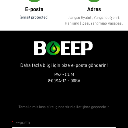
E-posta
Adres
[email protected]
Jiangsu Eyaleti, Yangzhou Şehri,
Hanjiang İlçesi, Yangmiao Kasabası,
Zhenye Caddesi No. 10
Daha fazla bilgi için bize e-posta gönderin!
PAZ - CUM
8:00SA-17：00SA
Ücretsiz Teklif Alın
Temsilcimiz kısa süre içinde sizinle iletişime geçecektir.
E-posta