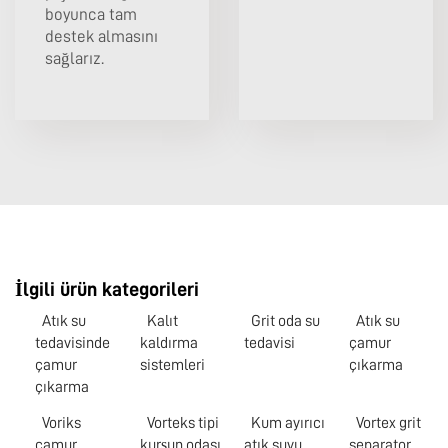
boyunca tam
destek almasını
sağlarız.
İlgili ürün kategorileri
Atık su
Kalıt
Grit oda su
Atık su
tedavisinde
kaldırma
tedavisi
çamur
çamur
sistemleri
çıkarma
çıkarma
Voriks
Vorteks tipi
Kum ayırıcı
Vortex grit
çamur
kurşun odası
atık suyu
separator