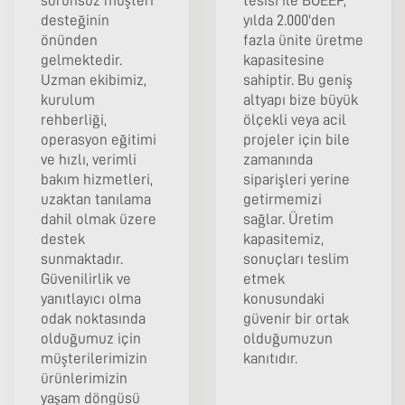
sorunsuz müşteri
tesisi ile BOEEP,
desteğinin
yılda 2.000'den
önünden
fazla ünite üretme
gelmektedir.
kapasitesine
Uzman ekibimiz,
sahiptir. Bu geniş
kurulum
altyapı bize büyük
rehberliği,
ölçekli veya acil
operasyon eğitimi
projeler için bile
ve hızlı, verimli
zamanında
bakım hizmetleri,
siparişleri yerine
uzaktan tanılama
getirmemizi
dahil olmak üzere
sağlar. Üretim
destek
kapasitemiz,
sunmaktadır.
sonuçları teslim
Güvenilirlik ve
etmek
yanıtlayıcı olma
konusundaki
odak noktasında
güvenir bir ortak
olduğumuz için
olduğumuzun
müşterilerimizin
kanıtıdır.
ürünlerimizin
yaşam döngüsü