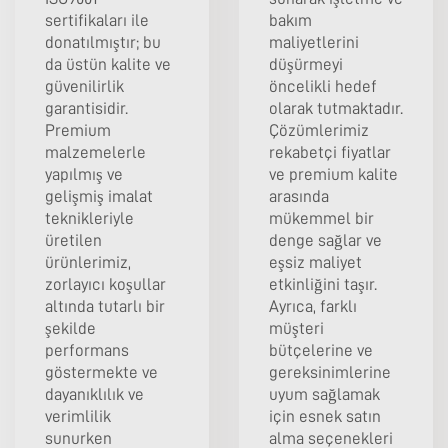
sertifikaları ile
bakım
donatılmıştır; bu
maliyetlerini
da üstün kalite ve
düşürmeyi
güvenilirlik
öncelikli hedef
garantisidir.
olarak tutmaktadır.
Premium
Çözümlerimiz
malzemelerle
rekabetçi fiyatlar
yapılmış ve
ve premium kalite
gelişmiş imalat
arasında
teknikleriyle
mükemmel bir
üretilen
denge sağlar ve
ürünlerimiz,
eşsiz maliyet
zorlayıcı koşullar
etkinliğini taşır.
altında tutarlı bir
Ayrıca, farklı
şekilde
müşteri
performans
bütçelerine ve
göstermekte ve
gereksinimlerine
dayanıklılık ve
uyum sağlamak
verimlilik
için esnek satın
sunurken
alma seçenekleri