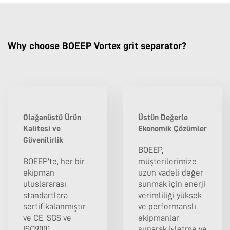
Why choose BOEEP Vortex grit separator?
Olağanüstü Ürün
Üstün Değerle
Kalitesi ve
Ekonomik Çözümler
Güvenilirlik
BOEEP,
BOEEP'te, her bir
müşterilerimize
ekipman
uzun vadeli değer
uluslararası
sunmak için enerji
standartlara
verimliliği yüksek
sertifikalanmıştır
ve performanslı
ve CE, SGS ve
ekipmanlar
ISO9001
sunarak işletme ve