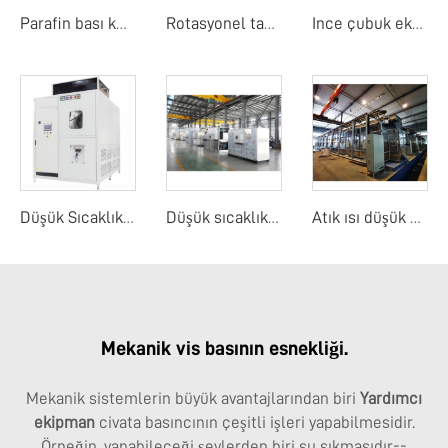
Parafin bası kurutucu
Rotasyonel tambur detay ekranı
Ince çubuk ekranı
Düşük Sıcaklıkta Buharlaştırma Konsantratörü
Düşük sıcaklık kaplı kurutma makinesi
Atık ısı düşük sıcaklık bant kurutma makinesi
Mekanik vis basının esnekliği.
Mekanik sistemlerin büyük avantajlarından biri
Yardımcı
ekipman
civata basıncının çeşitli işleri yapabilmesidir.
Örneğin, yapabileceği şeylerden biri su sıkmasıdır--