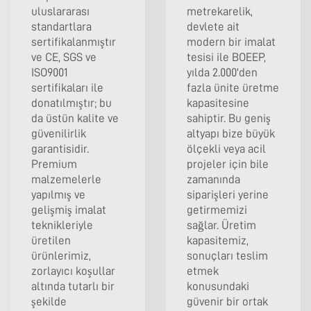
uluslararası
metrekarelik,
standartlara
devlete ait
sertifikalanmıştır
modern bir imalat
ve CE, SGS ve
tesisi ile BOEEP,
ISO9001
yılda 2.000'den
sertifikaları ile
fazla ünite üretme
donatılmıştır; bu
kapasitesine
da üstün kalite ve
sahiptir. Bu geniş
güvenilirlik
altyapı bize büyük
garantisidir.
ölçekli veya acil
Premium
projeler için bile
malzemelerle
zamanında
yapılmış ve
siparişleri yerine
gelişmiş imalat
getirmemizi
teknikleriyle
sağlar. Üretim
üretilen
kapasitemiz,
ürünlerimiz,
sonuçları teslim
zorlayıcı koşullar
etmek
altında tutarlı bir
konusundaki
şekilde
güvenir bir ortak