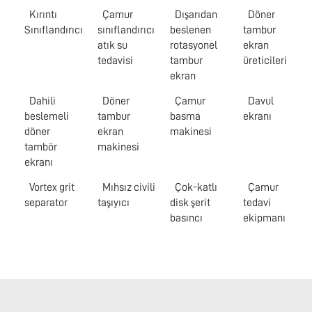
Kırıntı
Çamur
Dışarıdan
Döner
Sınıflandırıcı
sınıflandırıcı
beslenen
tambur
atık su
rotasyonel
ekran
tedavisi
tambur
üreticileri
ekran
Dahili
Döner
Çamur
Davul
beslemeli
tambur
basma
ekranı
döner
ekran
makinesi
tambör
makinesi
ekranı
Vortex grit
Mıhsız civili
Çok-katlı
Çamur
separator
taşıyıcı
disk şerit
tedavi
basıncı
ekipmanı