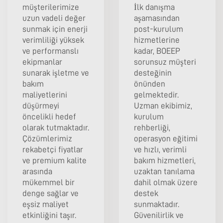
müşterilerimize
İlk danışma
uzun vadeli değer
aşamasından
sunmak için enerji
post-kurulum
verimliliği yüksek
hizmetlerine
ve performanslı
kadar, BOEEP
ekipmanlar
sorunsuz müşteri
sunarak işletme ve
desteğinin
bakım
önünden
maliyetlerini
gelmektedir.
düşürmeyi
Uzman ekibimiz,
öncelikli hedef
kurulum
olarak tutmaktadır.
rehberliği,
Çözümlerimiz
operasyon eğitimi
rekabetçi fiyatlar
ve hızlı, verimli
ve premium kalite
bakım hizmetleri,
arasında
uzaktan tanılama
mükemmel bir
dahil olmak üzere
denge sağlar ve
destek
eşsiz maliyet
sunmaktadır.
etkinliğini taşır.
Güvenilirlik ve