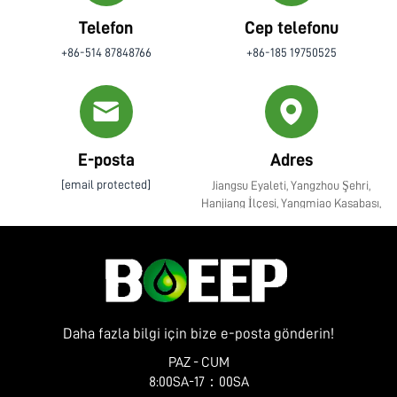
Telefon
Cep telefonu
+86-514 87848766
+86-185 19750525
E-posta
Adres
[email protected]
Jiangsu Eyaleti, Yangzhou Şehri,
Hanjiang İlçesi, Yangmiao Kasabası,
Zhenye Caddesi No. 10
Daha fazla bilgi için bize e-posta gönderin!
PAZ - CUM
8:00SA-17：00SA