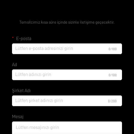
Ücretsiz Teklif Alın
Temsilcimiz kısa süre içinde sizinle iletişime geçecektir.
E-posta
0/100
Ad
0/100
Şirket Adı
0/200
Mesaj