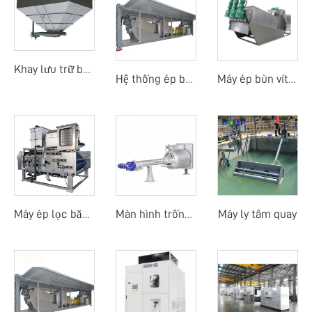
Khay lưu trữ bùn
Hệ thống ép bùn di động
Máy ép bùn vít tiền làm đặc di động
Máy ly tâm quay
Máy ép lọc băng tải trống quay
Màn hình trống quay mịn