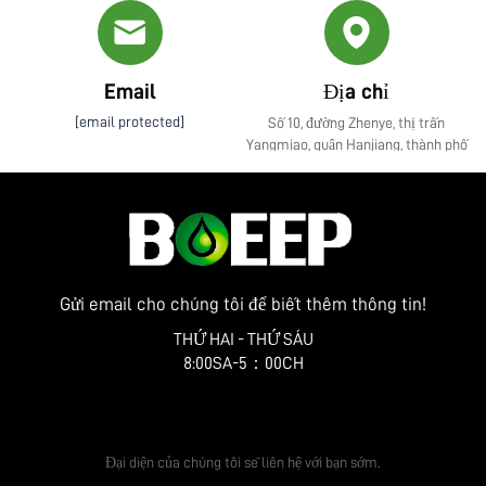
Email
Địa chỉ
[email protected]
Số 10, đường Zhenye, thị trấn
Yangmiao, quận Hanjiang, thành phố
Yangzhou, tỉnh Giang Tô
Gửi email cho chúng tôi để biết thêm thông tin!
THỨ HAI - THỨ SÁU
8:00SA-5：00CH
Nhận báo giá miễn phí
Đại diện của chúng tôi sẽ liên hệ với bạn sớm.