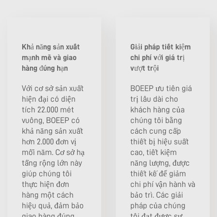
Khả năng sản xuất
Giải pháp tiết kiệm
mạnh mẽ và giao
chi phí với giá trị
hàng đúng hạn
vượt trội
Với cơ sở sản xuất
BOEEP ưu tiên giá
hiện đại có diện
trị lâu dài cho
tích 22.000 mét
khách hàng của
vuông, BOEEP có
chúng tôi bằng
khả năng sản xuất
cách cung cấp
hơn 2.000 đơn vị
thiết bị hiệu suất
mỗi năm. Cơ sở hạ
cao, tiết kiệm
tầng rộng lớn này
năng lượng, được
giúp chúng tôi
thiết kế để giảm
thực hiện đơn
chi phí vận hành và
hàng một cách
bảo trì. Các giải
hiệu quả, đảm bảo
pháp của chúng
giao hàng đúng
tôi đạt được sự