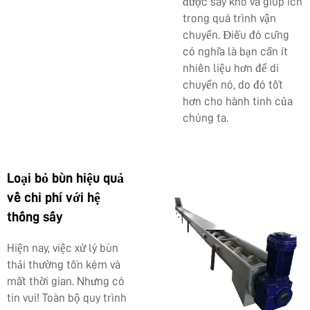
được sấy khô và giúp ích
trong quá trình vận
chuyển. Điều đó cũng
có nghĩa là bạn cần ít
nhiên liệu hơn để di
chuyển nó, do đó tốt
hơn cho hành tinh của
chúng ta.
Loại bỏ bùn hiệu quả
về chi phí với hệ
thống sấy
Hiện nay, việc xử lý bùn
thải thường tốn kém và
mất thời gian. Nhưng có
tin vui! Toàn bộ quy trình