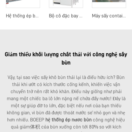
Hệ thống ép bùn di động
Bộ cô đặc bay hơi nhiệt độ thấp
Máy sấy container nhiệt độ thấp
Giảm thiểu khối lượng chất thải với công nghệ sấy
bùn
Vậy, tại sao việc sấy khô bùn thải lại là điều hữu ích? Bùn
thải khi ướt có kích thước cồng kềnh, khiến việc vận
chuyển trở nên rất khó khăn. Điều này giống như phải
mang một chiếc ba lô lớn nặng nề chứa đầy nước! Đây là
một sự giúp đỡ to lớn, đặc biệt nếu nơi của bạn thiếu
không gian, vì bùn đã được thoát nước sẽ nhỏ gọn và nhẹ
hơn nhiều. BOEEP
hệ thống ép nước bùn
công nghệ hiệu
quả giảm体积 của bùn xuống còn tới 80% so với kích