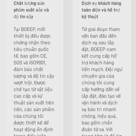
Chất lượng sản
Dịch vụ khách hàng
phẩm xuất sắc và
toàn diện và hỗ trợ
độ tin cậy
kỹ thuật
Tại BOEEP, mỗi
Từ giai đoạn tham
thiết bị đều được
vấn ban đầu đến
chứng nhận theo
dịch vụ sau lắp
tiêu chuẩn quốc
đặt, BOEEP cam
tế, bao gồm CE,
kết cung cấp hỗ
SGS và ISO9001,
trợ khách hàng
đảm bảo chất
liền mạch. Đội ngũ
lượng và độ tin cậy
chuyên gia của
vượt trội. Được
chúng tôi cung
chế tạo từ vật liệu
cấp hướng dẫn về
cao cấp và kỹ
lắp đặt, đào tạo về
thuật sản xuất tiên
vận hành và dịch
tiến, các sản phẩm
vụ bảo trì nhanh
của chúng tôi
chóng, hiệu quả,
được thiết kế để
bao gồm chẩn
hoạt động ổn định
đoán từ xa. Với