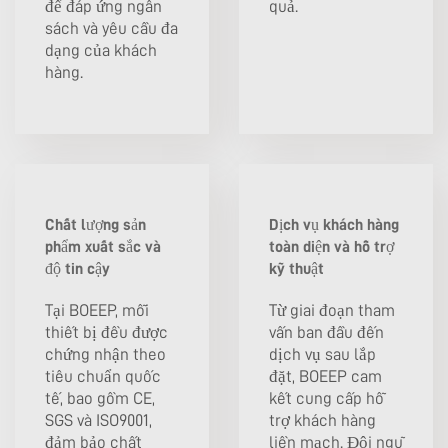
để đáp ứng ngân
quả.
sách và yêu cầu đa
dạng của khách
hàng.
Chất lượng sản
Dịch vụ khách hàng
phẩm xuất sắc và
toàn diện và hỗ trợ
độ tin cậy
kỹ thuật
Tại BOEEP, mỗi
Từ giai đoạn tham
thiết bị đều được
vấn ban đầu đến
chứng nhận theo
dịch vụ sau lắp
tiêu chuẩn quốc
đặt, BOEEP cam
tế, bao gồm CE,
kết cung cấp hỗ
SGS và ISO9001,
trợ khách hàng
đảm bảo chất
liền mạch. Đội ngũ