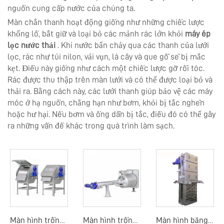
nguồn cung cấp nước của chúng ta.
Màn chắn thanh hoạt động giống như những chiếc lược
khổng lồ, bắt giữ và loại bỏ các mảnh rác lớn khỏi
máy ép
lọc nước thải
. Khi nước bẩn chảy qua các thanh của lưới
lọc, rác như túi nilon, vải vụn, lá cây và que gỗ sẽ bị mắc
kẹt. Điều này giống như cách một chiếc lược gỡ rối tóc.
Rác được thu thập trên màn lưới và có thể được loại bỏ và
thải ra. Bằng cách này, các lưới thanh giúp bảo vệ các máy
móc ở hạ nguồn, chẳng hạn như bơm, khỏi bị tắc nghẽn
hoặc hư hại. Nếu bơm và ống dẫn bị tắc, điều đó có thể gây
ra những vấn đề khác trong quá trình làm sạch.
Màn hình trống quay ngoài
Màn hình trống quay mịn
Màn hình băng dòng trung tâm