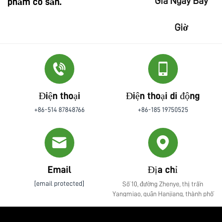
Giá Ngay Bây
phẩm có sẵn.
Giờ
Điện thoại
Điện thoại di động
+86-514 87848766
+86-185 19750525
Email
Địa chỉ
[email protected]
Số 10, đường Zhenye, thị trấn
Yangmiao, quận Hanjiang, thành phố
Yangzhou, tỉnh Giang Tô