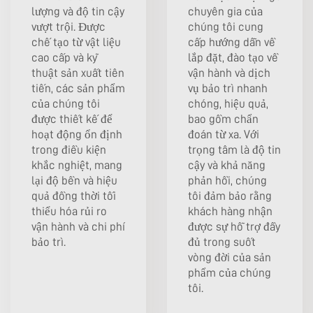
lượng và độ tin cậy
chuyên gia của
vượt trội. Được
chúng tôi cung
chế tạo từ vật liệu
cấp hướng dẫn về
cao cấp và kỹ
lắp đặt, đào tạo về
thuật sản xuất tiên
vận hành và dịch
tiến, các sản phẩm
vụ bảo trì nhanh
của chúng tôi
chóng, hiệu quả,
được thiết kế để
bao gồm chẩn
hoạt động ổn định
đoán từ xa. Với
trong điều kiện
trọng tâm là độ tin
khắc nghiệt, mang
cậy và khả năng
lại độ bền và hiệu
phản hồi, chúng
quả đồng thời tối
tôi đảm bảo rằng
thiểu hóa rủi ro
khách hàng nhận
vận hành và chi phí
được sự hỗ trợ đầy
bảo trì.
đủ trong suốt
vòng đời của sản
phẩm của chúng
tôi.