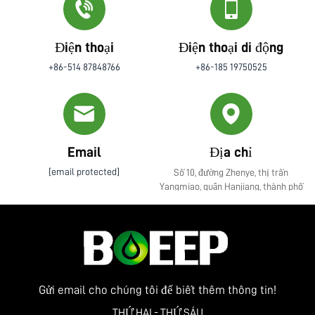
Điện thoại
Điện thoại di động
+86-514 87848766
+86-185 19750525
Email
Địa chỉ
[email protected]
Số 10, đường Zhenye, thị trấn
Yangmiao, quận Hanjiang, thành phố
Yangzhou, tỉnh Giang Tô
Gửi email cho chúng tôi để biết thêm thông tin!
THỨ HAI - THỨ SÁU