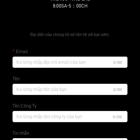
8:00SA-5：00CH
Nhận báo giá miễn phí
Đại diện của chúng tôi sẽ liên hệ với bạn sớm.
Email
0/100
Tên
0/100
Tên Công Ty
0/200
Tin nhắn