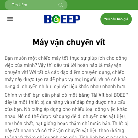
Yêu cầu báo giá
Máy vận chuyển vít
Bạn muốn một chiếc máy tốt thực sự giúp ích cho công
việc của mình? Vậy thì câu trả lời hoàn hảo là máy vận
chuyển vít! Với tất cả các đặc điểm chuyên dụng, chiếc
máy này được tạo ra để phục vụ mọi người, và nó có khả
năng di chuyển nhiều loại vật liệu khác nhau nhanh hơn.
Chính vì thế, bạn cần phải có một
băng Tải Vít
bởi BOEEP;
đây là một thiết bị đa năng và sẽ đáp ứng được nhu cầu
của bạn. Nó cũng áp dụng cho nhiều loại công việc khác
nhau. Nó có thể được sử dụng để di chuyển các vật liệu,
như hóa chất, hạt giống hoặc thậm chí nước bẩn. Thiết bị
này rất nhanh và có thể vận chuyển vật liệu theo đường
thẳng và thậm chí quanh các góc. Tính linh hoạt này cho