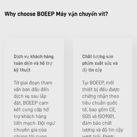
Why choose BOEEP Máy vận chuyển vít?
Dịch vụ khách hàng
Chất lượng sản
toàn diện và hỗ trợ
phẩm xuất sắc và
kỹ thuật
độ tin cậy
Từ giai đoạn tham
Tại BOEEP, mỗi
vấn ban đầu đến
thiết bị đều được
dịch vụ sau lắp
chứng nhận theo
đặt, BOEEP cam
tiêu chuẩn quốc
kết cung cấp hỗ
tế, bao gồm CE,
trợ khách hàng
SGS và ISO9001,
liền mạch. Đội ngũ
đảm bảo chất
chuyên gia của
lượng và độ tin cậy
chúng tôi cung
vượt trội. Được