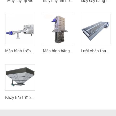
Máy sấy ép vis
Máy bay hơi nước thải
Máy sấy băng tải nhiệt độ thấp bằng bơm nhiệt
Màn hình trống quay mịn
Màn hình băng dòng trung tâm
Lưới chắn thanh mảnh
Khay lưu trữ bùn