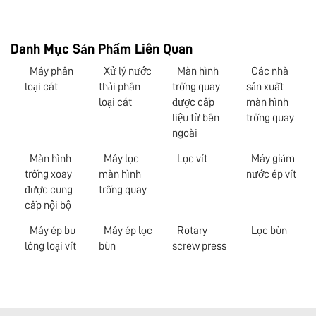
Danh Mục Sản Phẩm Liên Quan
Máy phân
Xử lý nước
Màn hình
Các nhà
loại cát
thải phân
trống quay
sản xuất
loại cát
được cấp
màn hình
liệu từ bên
trống quay
ngoài
Màn hình
Máy lọc
Lọc vít
Máy giảm
trống xoay
màn hình
nước ép vít
được cung
trống quay
cấp nội bộ
Máy ép bu
Máy ép lọc
Rotary
Lọc bùn
lông loại vít
bùn
screw press