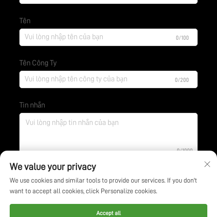
Tên
0/100
Tên Công Ty
0/200
Tin nhắn
0/1000
We value your privacy
We use cookies and similar tools to provide our services. If you don't
Gửi
want to accept all cookies, click Personalize cookies.
Bản quyền © Công ty Công nghệ Bảo vệ Môi trường BOE
Accept all