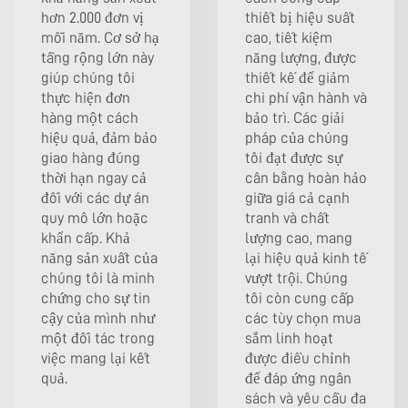
hơn 2.000 đơn vị
thiết bị hiệu suất
mỗi năm. Cơ sở hạ
cao, tiết kiệm
tầng rộng lớn này
năng lượng, được
giúp chúng tôi
thiết kế để giảm
thực hiện đơn
chi phí vận hành và
hàng một cách
bảo trì. Các giải
hiệu quả, đảm bảo
pháp của chúng
giao hàng đúng
tôi đạt được sự
thời hạn ngay cả
cân bằng hoàn hảo
đối với các dự án
giữa giá cả cạnh
quy mô lớn hoặc
tranh và chất
khẩn cấp. Khả
lượng cao, mang
năng sản xuất của
lại hiệu quả kinh tế
chúng tôi là minh
vượt trội. Chúng
chứng cho sự tin
tôi còn cung cấp
cậy của mình như
các tùy chọn mua
một đối tác trong
sắm linh hoạt
việc mang lại kết
được điều chỉnh
quả.
để đáp ứng ngân
sách và yêu cầu đa