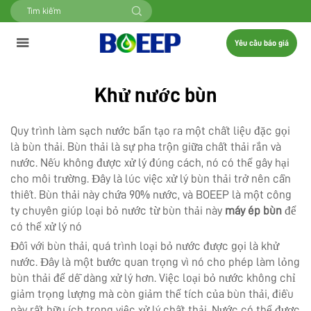
Yêu cầu báo giá
Khử nước bùn
Quy trình làm sạch nước bẩn tạo ra một chất liệu đặc gọi
là bùn thải. Bùn thải là sự pha trộn giữa chất thải rắn và
nước. Nếu không được xử lý đúng cách, nó có thể gây hại
cho môi trường. Đây là lúc việc xử lý bùn thải trở nên cần
thiết. Bùn thải này chứa 90% nước, và BOEEP là một công
ty chuyên giúp loại bỏ nước từ bùn thải này
máy ép bùn
để
có thể xử lý nó
Đối với bùn thải, quá trình loại bỏ nước được gọi là khử
nước. Đây là một bước quan trọng vì nó cho phép làm lỏng
bùn thải để dễ dàng xử lý hơn. Việc loại bỏ nước không chỉ
giảm trọng lượng mà còn giảm thể tích của bùn thải, điều
này rất hữu ích trong việc xử lý chất thải. Nước có thể được