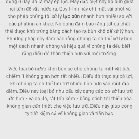
dụng ở đây, đó là máy ép lọc. Máy đặc biệt này ép bùn giữa
hai tấm để vắt nước ra. Quy trình này chỉ mất vài phút và
cho phép chúng tôi xử lý
lọc bùn
nhanh hơn nhiều so với
các phương án khác. Nó cũng đảm bảo rằng tất cả chất
thải được khử trùng bằng cách tạo ra bùn khô dễ xử lý hơn.
Phương pháp này đảm bảo rằng chúng ta có thể xử lý bùn
một cách nhanh chóng và hiệu quả vì chúng ta đều biết
rằng điều đó thân thiện hơn với môi trường.
Việc loại bỏ nước khỏi bùn sẽ cho chúng ta một vật liệu
chiếm ít không gian hơn rất nhiều. Điều đó thực sự có lợi,
khi chúng ta có thể lưu trữ nhiều bùn hơn vào một địa
điểm. Điều này loại bỏ nhu cầu xây dựng các cơ sở lưu trữ
lớn hơn - và do đó, rất tốn kém - bằng cách tối thiểu hóa
không gian cần thiết cho việc lưu trữ. Điều này giúp công
ty tiết kiệm cả về không gian và tiền bạc.