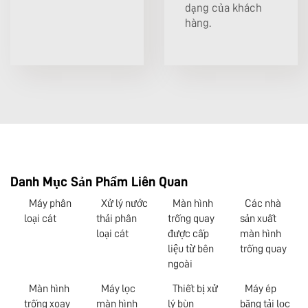
dạng của khách
hàng.
Danh Mục Sản Phẩm Liên Quan
Máy phân
Xử lý nước
Màn hình
Các nhà
loại cát
thải phân
trống quay
sản xuất
loại cát
được cấp
màn hình
liệu từ bên
trống quay
ngoài
Màn hình
Máy lọc
Thiết bị xử
Máy ép
trống xoay
màn hình
lý bùn
băng tải lọc