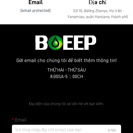
Email
Địa chỉ
[email protected]
Số 10, đường Zhenye, thị trấn
Yangmiao, quận Hanjiang, thành phố
Yangzhou, tỉnh Giang Tô
Gửi email cho chúng tôi để biết thêm thông tin!
THỨ HAI - THỨ SÁU
8:00SA-5：00CH
Nhận báo giá miễn phí
Đại diện của chúng tôi sẽ liên hệ với bạn sớm.
Email
0/100