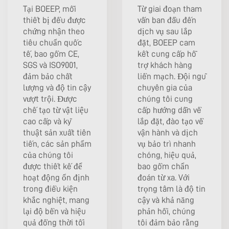
Tại BOEEP, mỗi
Từ giai đoạn tham
thiết bị đều được
vấn ban đầu đến
chứng nhận theo
dịch vụ sau lắp
tiêu chuẩn quốc
đặt, BOEEP cam
tế, bao gồm CE,
kết cung cấp hỗ
SGS và ISO9001,
trợ khách hàng
đảm bảo chất
liền mạch. Đội ngũ
lượng và độ tin cậy
chuyên gia của
vượt trội. Được
chúng tôi cung
chế tạo từ vật liệu
cấp hướng dẫn về
cao cấp và kỹ
lắp đặt, đào tạo về
thuật sản xuất tiên
vận hành và dịch
tiến, các sản phẩm
vụ bảo trì nhanh
của chúng tôi
chóng, hiệu quả,
được thiết kế để
bao gồm chẩn
hoạt động ổn định
đoán từ xa. Với
trong điều kiện
trọng tâm là độ tin
khắc nghiệt, mang
cậy và khả năng
lại độ bền và hiệu
phản hồi, chúng
quả đồng thời tối
tôi đảm bảo rằng