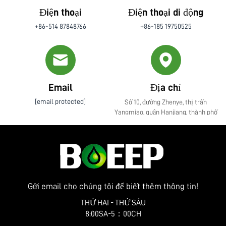
Điện thoại
Điện thoại di động
+86-514 87848766
+86-185 19750525
Email
Địa chỉ
[email protected]
Số 10, đường Zhenye, thị trấn
Yangmiao, quận Hanjiang, thành phố
Yangzhou, tỉnh Giang Tô
Gửi email cho chúng tôi để biết thêm thông tin!
THỨ HAI - THỨ SÁU
8:00SA-5：00CH