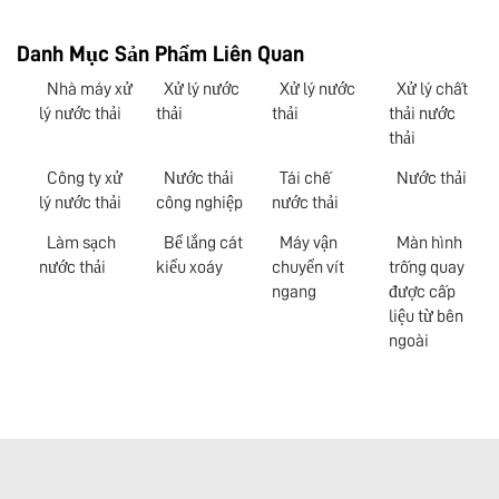
Danh Mục Sản Phẩm Liên Quan
Nhà máy xử
Xử lý nước
Xử lý nước
Xử lý chất
lý nước thải
thải
thải
thải nước
thải
Công ty xử
Nước thải
Tái chế
Nước thải
lý nước thải
công nghiệp
nước thải
Làm sạch
Bể lắng cát
Máy vận
Màn hình
nước thải
kiểu xoáy
chuyển vít
trống quay
ngang
được cấp
liệu từ bên
ngoài