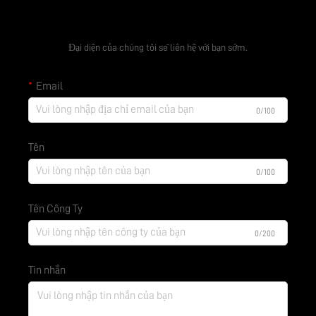
Nhận báo giá miễn phí
Đại diện của chúng tôi sẽ liên hệ với bạn sớm.
Email
0/100
Tên
0/100
Tên Công Ty
0/200
Tin nhắn