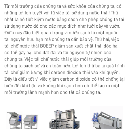
Từ môi trường của chúng ta và sức khỏe của chúng ta, có
những lợi ích tuyệt vời từ việc tái sử dụng nước thải! Thứ
nhất là nó tiết kiệm nước bằng cách cho phép chúng ta tái
sử dụng nước đó cho các mục đích như tưới cây và vườn.
Điều này đặc biệt quan trọng vì nước sạch là một nguồn
tài nguyên hữu hạn mà chúng ta cần bảo vệ. Thứ hai, việc
tái chế nước thải BOEEP giảm sản xuất chất thải độc hại,
có thể gây hại cho đất đai và tài nguyên tự nhiên của
chúng ta. Việc tái chế nước thải giúp môi trường của
chúng ta sạch sẽ và an toàn hơn. Lợi ích thứ ba là quá trình
tái chế giảm lượng khí carbon dioxide thải vào khí quyển.
Đây là điều tốt vì việc giảm carbon dioxide có thể chống lại
biến đổi khí hậu và không khí sạch hơn có thể tạo ra một
môi trường lành mạnh hơn cho tất cả chúng ta.