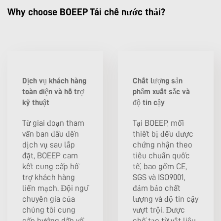
Why choose BOEEP Tái chế nước thải?
Dịch vụ khách hàng
Chất lượng sản
toàn diện và hỗ trợ
phẩm xuất sắc và
kỹ thuật
độ tin cậy
Từ giai đoạn tham
Tại BOEEP, mỗi
vấn ban đầu đến
thiết bị đều được
dịch vụ sau lắp
chứng nhận theo
đặt, BOEEP cam
tiêu chuẩn quốc
kết cung cấp hỗ
tế, bao gồm CE,
trợ khách hàng
SGS và ISO9001,
liền mạch. Đội ngũ
đảm bảo chất
chuyên gia của
lượng và độ tin cậy
chúng tôi cung
vượt trội. Được
cấp hướng dẫn về
chế tạo từ vật liệu