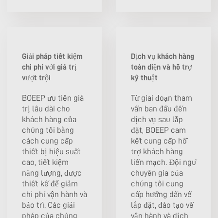
Giải pháp tiết kiệm
Dịch vụ khách hàng
chi phí với giá trị
toàn diện và hỗ trợ
vượt trội
kỹ thuật
BOEEP ưu tiên giá
Từ giai đoạn tham
trị lâu dài cho
vấn ban đầu đến
khách hàng của
dịch vụ sau lắp
chúng tôi bằng
đặt, BOEEP cam
cách cung cấp
kết cung cấp hỗ
thiết bị hiệu suất
trợ khách hàng
cao, tiết kiệm
liền mạch. Đội ngũ
năng lượng, được
chuyên gia của
thiết kế để giảm
chúng tôi cung
chi phí vận hành và
cấp hướng dẫn về
bảo trì. Các giải
lắp đặt, đào tạo về
pháp của chúng
vận hành và dịch