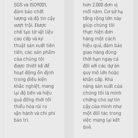
SGS và ISO9001,
hơn 2.000 đơn vị
đảm bảo chất
mỗi năm. Cơ sở hạ
lượng và độ tin cậy
tầng rộng lớn này
vượt trội. Được
giúp chúng tôi
chế tạo từ vật liệu
thực hiện đơn
cao cấp và kỹ
hàng một cách
thuật sản xuất tiên
hiệu quả, đảm bảo
tiến, các sản phẩm
giao hàng đúng
của chúng tôi
thời hạn ngay cả
được thiết kế để
đối với các dự án
hoạt động ổn định
quy mô lớn hoặc
trong điều kiện
khẩn cấp. Khả
khắc nghiệt, mang
năng sản xuất của
lại độ bền và hiệu
chúng tôi là minh
quả đồng thời tối
chứng cho sự tin
thiểu hóa rủi ro
cậy của mình như
vận hành và chi phí
một đối tác trong
bảo trì.
việc mang lại kết
quả.