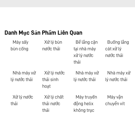
Danh Mục Sản Phẩm Liên Quan
Máy sấy
Xử lý bùn
Bể lắng cặn
Buồng lắng
bùn cống
nước thải
tại nhà máy
cát xử lý
xử lý nước
nước thải
thải
Nhà máy xử
Xử lý nước
Nhà máy xử
Nhà máy xử
lý nước thải
thải sinh
lý nước thải
lý nước thải
hoạt
Xử lý nước
Xử lý chất
Máy truyền
Máy vận
thải
thải nước
động helix
chuyển vít
thải
không trục