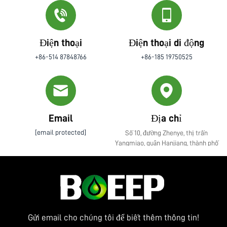
Điện thoại
Điện thoại di động
+86-514 87848766
+86-185 19750525
Email
Địa chỉ
[email protected]
Số 10, đường Zhenye, thị trấn
Yangmiao, quận Hanjiang, thành phố
Yangzhou, tỉnh Giang Tô
Gửi email cho chúng tôi để biết thêm thông tin!