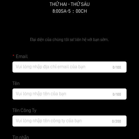
THỨ HAI - THỨ SÁU
8:00SA-5：00CH
Nhận báo giá miễn phí
Đại diện của chúng tôi sẽ liên hệ với bạn sớm.
Email
0/100
Tên
0/100
Tên Công Ty
0/200
Tin nhắn