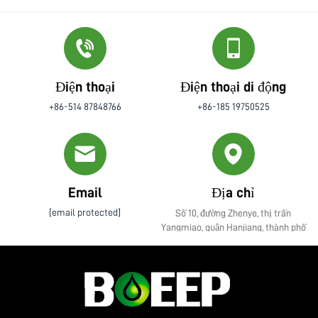
Điện thoại
Điện thoại di động
+86-514 87848766
+86-185 19750525
Email
Địa chỉ
[email protected]
Số 10, đường Zhenye, thị trấn
Yangmiao, quận Hanjiang, thành phố
Yangzhou, tỉnh Giang Tô