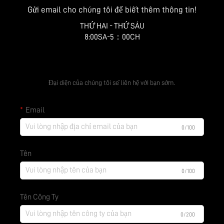
Gửi email cho chúng tôi để biết thêm thông tin!
THỨ HAI - THỨ SÁU
8:00SA-5：00CH
Nhận báo giá miễn phí
Đại diện của chúng tôi sẽ liên hệ với bạn sớm.
Email
0/100
Tên
0/100
Tên Công Ty
0/200