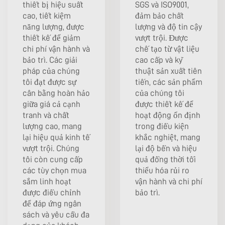
thiết bị hiệu suất
SGS và ISO9001,
cao, tiết kiệm
đảm bảo chất
năng lượng, được
lượng và độ tin cậy
thiết kế để giảm
vượt trội. Được
chi phí vận hành và
chế tạo từ vật liệu
bảo trì. Các giải
cao cấp và kỹ
pháp của chúng
thuật sản xuất tiên
tôi đạt được sự
tiến, các sản phẩm
cân bằng hoàn hảo
của chúng tôi
giữa giá cả cạnh
được thiết kế để
tranh và chất
hoạt động ổn định
lượng cao, mang
trong điều kiện
lại hiệu quả kinh tế
khắc nghiệt, mang
vượt trội. Chúng
lại độ bền và hiệu
tôi còn cung cấp
quả đồng thời tối
các tùy chọn mua
thiểu hóa rủi ro
sắm linh hoạt
vận hành và chi phí
được điều chỉnh
bảo trì.
để đáp ứng ngân
sách và yêu cầu đa