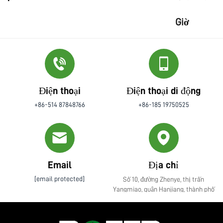
Giờ
Điện thoại
Điện thoại di động
+86-514 87848766
+86-185 19750525
Email
Địa chỉ
[email protected]
Số 10, đường Zhenye, thị trấn
Yangmiao, quận Hanjiang, thành phố
Yangzhou, tỉnh Giang Tô