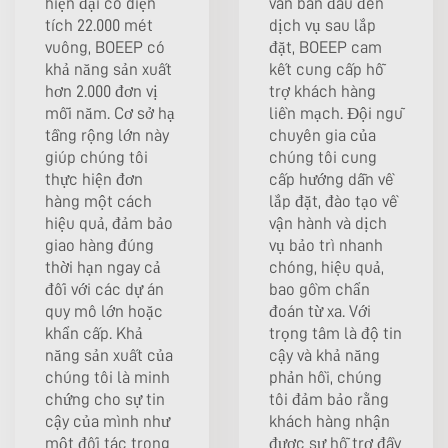
hiện đại có diện
vấn ban đầu đến
tích 22.000 mét
dịch vụ sau lắp
vuông, BOEEP có
đặt, BOEEP cam
khả năng sản xuất
kết cung cấp hỗ
hơn 2.000 đơn vị
trợ khách hàng
mỗi năm. Cơ sở hạ
liền mạch. Đội ngũ
tầng rộng lớn này
chuyên gia của
giúp chúng tôi
chúng tôi cung
thực hiện đơn
cấp hướng dẫn về
hàng một cách
lắp đặt, đào tạo về
hiệu quả, đảm bảo
vận hành và dịch
giao hàng đúng
vụ bảo trì nhanh
thời hạn ngay cả
chóng, hiệu quả,
đối với các dự án
bao gồm chẩn
quy mô lớn hoặc
đoán từ xa. Với
khẩn cấp. Khả
trọng tâm là độ tin
năng sản xuất của
cậy và khả năng
chúng tôi là minh
phản hồi, chúng
chứng cho sự tin
tôi đảm bảo rằng
cậy của mình như
khách hàng nhận
một đối tác trong
được sự hỗ trợ đầy