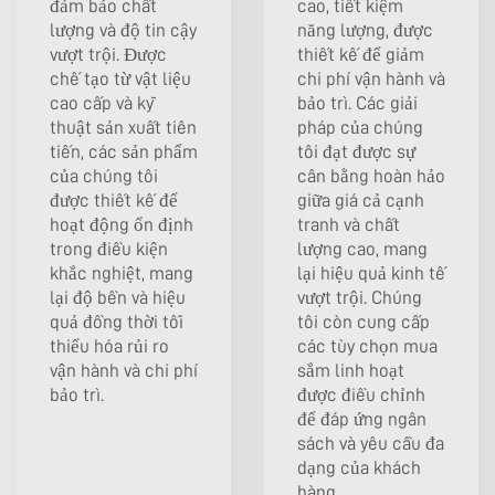
đảm bảo chất
cao, tiết kiệm
lượng và độ tin cậy
năng lượng, được
vượt trội. Được
thiết kế để giảm
chế tạo từ vật liệu
chi phí vận hành và
cao cấp và kỹ
bảo trì. Các giải
thuật sản xuất tiên
pháp của chúng
tiến, các sản phẩm
tôi đạt được sự
của chúng tôi
cân bằng hoàn hảo
được thiết kế để
giữa giá cả cạnh
hoạt động ổn định
tranh và chất
trong điều kiện
lượng cao, mang
khắc nghiệt, mang
lại hiệu quả kinh tế
lại độ bền và hiệu
vượt trội. Chúng
quả đồng thời tối
tôi còn cung cấp
thiểu hóa rủi ro
các tùy chọn mua
vận hành và chi phí
sắm linh hoạt
bảo trì.
được điều chỉnh
để đáp ứng ngân
sách và yêu cầu đa
dạng của khách
hàng.