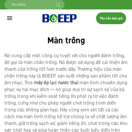
Yêu cầu báo giá
Màn trống
Nó cung cấp một công cụ tuyệt vời cho người đánh trống,
đó gọi là màn chắn trống. Nó được sử dụng để cải thiện âm
thanh của trống tốt hơn trước đây. Thương hiệu của màn
chắn trống này là BOEEP, sản xuất những sản phẩm tốt cho
âm nhạc. This
máy ép lọc nước thải
màn hình chuyên dụng
phục vụ hai mục đích — nó giúp duy trì sự sạch sẽ của bộ
trống trong khi kiểm soát tiếng ồn phát ra từ việc đánh
trống, cũng như cho phép người chơi trống trình diễn
trong các không gian hẹp. Hãy cùng xem xét tất cả các
cách mà màn hình trống hỗ trợ chúng ta về chất lượng âm
thanh, giữ trống sạch sẽ, giảm tiếng ồn, chơi trong các khu
vực chật hẹp và giúp hoàn thiện các buổi biểu diễn trên