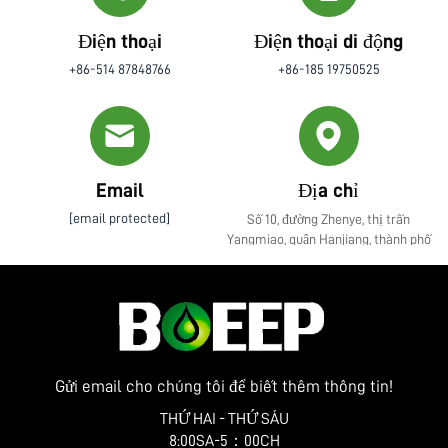
Điện thoại
Điện thoại di động
+86-514 87848766
+86-185 19750525
Email
Địa chỉ
[email protected]
Số 10, đường Zhenye, thị trấn
Yangmiao, quận Hanjiang, thành phố
Yangzhou, tỉnh Giang Tô
Gửi email cho chúng tôi để biết thêm thông tin!
THỨ HAI - THỨ SÁU
8:00SA-5：00CH