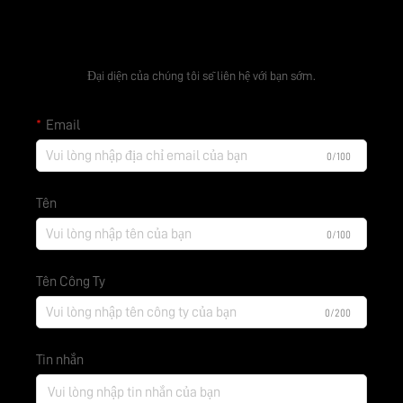
Nhận báo giá miễn phí
Đại diện của chúng tôi sẽ liên hệ với bạn sớm.
Email
0/100
Tên
0/100
Tên Công Ty
0/200
Tin nhắn