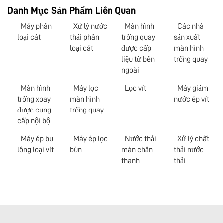
Danh Mục Sản Phẩm Liên Quan
Máy phân
Xử lý nước
Màn hình
Các nhà
loại cát
thải phân
trống quay
sản xuất
loại cát
được cấp
màn hình
liệu từ bên
trống quay
ngoài
Màn hình
Máy lọc
Lọc vít
Máy giảm
trống xoay
màn hình
nước ép vít
được cung
trống quay
cấp nội bộ
Máy ép bu
Máy ép lọc
Nước thải
Xử lý chất
lông loại vít
bùn
màn chắn
thải nước
thanh
thải