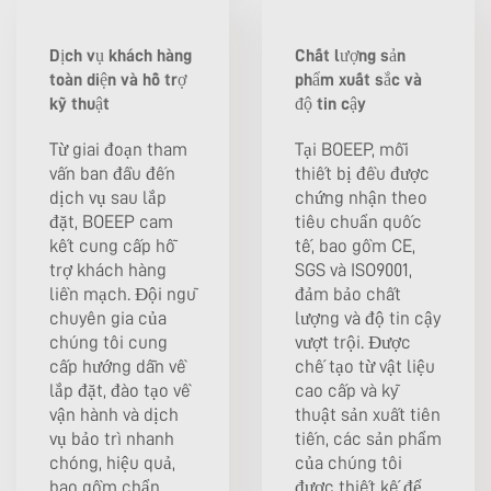
Dịch vụ khách hàng
Chất lượng sản
toàn diện và hỗ trợ
phẩm xuất sắc và
kỹ thuật
độ tin cậy
Từ giai đoạn tham
Tại BOEEP, mỗi
vấn ban đầu đến
thiết bị đều được
dịch vụ sau lắp
chứng nhận theo
đặt, BOEEP cam
tiêu chuẩn quốc
kết cung cấp hỗ
tế, bao gồm CE,
trợ khách hàng
SGS và ISO9001,
liền mạch. Đội ngũ
đảm bảo chất
chuyên gia của
lượng và độ tin cậy
chúng tôi cung
vượt trội. Được
cấp hướng dẫn về
chế tạo từ vật liệu
lắp đặt, đào tạo về
cao cấp và kỹ
vận hành và dịch
thuật sản xuất tiên
vụ bảo trì nhanh
tiến, các sản phẩm
chóng, hiệu quả,
của chúng tôi
bao gồm chẩn
được thiết kế để