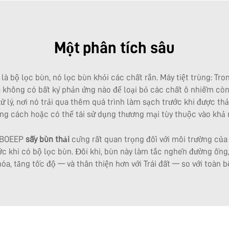
Một phân tích sâu
 bộ lọc bùn, nó lọc bùn khỏi các chất rắn. Máy tiệt trùng: Tro
à không có bất kỳ phản ứng nào để loại bỏ các chất ô nhiễm còn 
ử lý, nơi nó trải qua thêm quá trình làm sạch trước khi được thả
úng cách hoặc có thể tái sử dụng thương mại tùy thuộc vào khả
g BOEEP
sấy bùn thải
cũng rất quan trọng đối với môi trường của 
ớc khi có bộ lọc bùn. Đôi khi, bùn này làm tắc nghẽn đường ống, 
óa, tăng tốc độ — và thân thiện hơn với Trái đất — so với toàn bộ