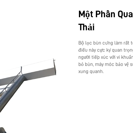
Một Phần Qua
Thải
Bộ lọc bùn cũng làm rất t
điều này cực kỳ quan trọ
người tiếp xúc với vi khuẩ
bỏ bùn, máy móc bảo vệ s
xung quanh.