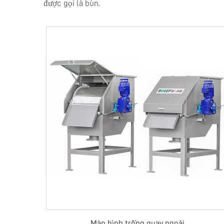
được gọi là bùn.
Màn hình trống quay ngoài