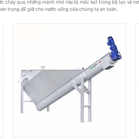
c chảy qua, những mảnh nhỏ này bị mắc kẹt trong bộ lọc và nướ
uan trọng để giữ cho nước uống của chúng ta an toàn.