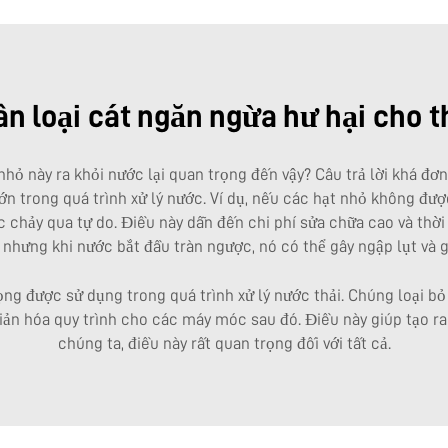
n loại cát ngăn ngừa hư hại cho th
nhỏ này ra khỏi nước lại quan trọng đến vậy? Câu trả lời khá đ
ớn trong quá trình xử lý nước. Ví dụ, nếu các hạt nhỏ không đư
c chảy qua tự do. Điều này dẫn đến chi phí sửa chữa cao và thờ
, nhưng khi nước bắt đầu tràn ngược, nó có thể gây ngập lụt và g
ọng được sử dụng trong quá trình xử lý nước thải. Chúng loại bỏ
 giản hóa quy trình cho các máy móc sau đó. Điều này giúp tạo 
chúng ta, điều này rất quan trọng đối với tất cả.