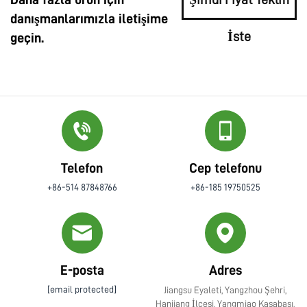
danışmanlarımızla iletişime
İste
geçin.
Telefon
Cep telefonu
+86-514 87848766
+86-185 19750525
E-posta
Adres
[email protected]
Jiangsu Eyaleti, Yangzhou Şehri,
Hanjiang İlçesi, Yangmiao Kasabası,