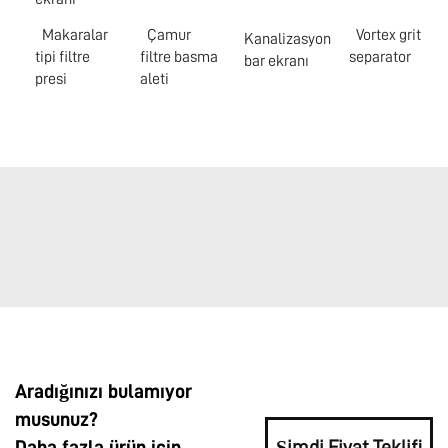
Makaralar
Çamur
Vortex grit
Kanalizasyon
tipi filtre
filtre basma
separator
bar ekranı
presi
aleti
Aradığınızı bulamıyor
musunuz?
Daha fazla ürün için
Şimdi Fiyat Teklifi