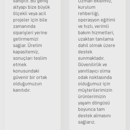
sahiptir. Bu geniş
Uzman ekibimiz,
altyapı bize büyük
kurulum
ölçekli veya acil
rehberliği,
projeler için bile
operasyon eğitimi
zamanında
ve hızlı, verimli
siparişleri yerine
bakım hizmetleri,
getirmemizi
uzaktan tanılama
sağlar. Üretim
dahil olmak üzere
kapasitemiz,
destek
sonuçları teslim
sunmaktadır.
etmek
Güvenilirlik ve
konusundaki
yanıtlayıcı olma
güvenir bir ortak
odak noktasında
olduğumuzun
olduğumuz için
kanıtıdır.
müşterilerimizin
ürünlerimizin
yaşam döngüsü
boyunca tam
destek almasını
sağlarız.