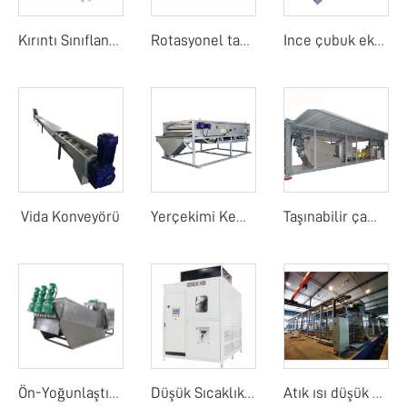
Kırıntı Sınıflandırıcı
Rotasyonel tambur detay ekranı
Ince çubuk ekranı
Vida Konveyörü
Yerçekimi Kemer Yoğunlaştırıcı
Taşınabilir çamur su sıçrama sistemi
Ön-Yoğunlaştırma Şerit Çamur Su Ayırıcı
Düşük Sıcaklıkta Buharlaştırma Konsantratörü
Atık ısı düşük sıcaklık bant kurutma makinesi