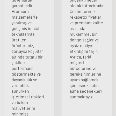
güvenilirlik
öncelikli hedef
garantisidir.
olarak tutmaktadır.
Premium
Çözümlerimiz
malzemelerle
rekabetçi fiyatlar
yapılmış ve
ve premium kalite
gelişmiş imalat
arasında
teknikleriyle
mükemmel bir
üretilen
denge sağlar ve
ürünlerimiz,
eşsiz maliyet
zorlayıcı koşullar
etkinliğini taşır.
altında tutarlı bir
Ayrıca, farklı
şekilde
müşteri
performans
bütçelerine ve
göstermekte ve
gereksinimlerine
dayanıklılık ve
uyum sağlamak
verimlilik
için esnek satın
sunurken
alma seçenekleri
işletimsel riskleri
sunmaktayız.
ve bakım
maliyetlerini
minimize