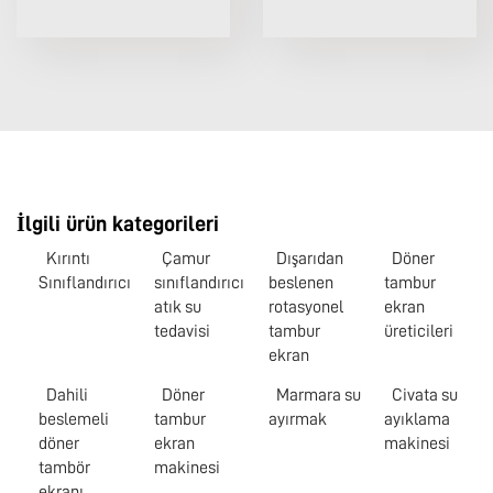
İlgili ürün kategorileri
Kırıntı
Çamur
Dışarıdan
Döner
Sınıflandırıcı
sınıflandırıcı
beslenen
tambur
atık su
rotasyonel
ekran
tedavisi
tambur
üreticileri
ekran
Dahili
Döner
Marmara su
Civata su
beslemeli
tambur
ayırmak
ayıklama
döner
ekran
makinesi
tambör
makinesi
ekranı