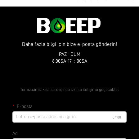
Zhenye Caddesi No. 10
Daha fazla bilgi için bize e-posta gönderin!
PAZ - CUM
8:00SA-17：00SA
Ücretsiz Teklif Alın
Temsilcimiz kısa süre içinde sizinle iletişime geçecektir.
E-posta
0/100
Ad