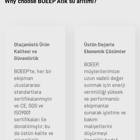
Why choose BOEEP Atık su arıtımı?
Olağanüstü Ürün
Üstün Değerle
Kalitesi ve
Ekonomik Çözümler
Güvenilirlik
BOEEP,
BOEEP'te, her bir
müşterilerimize
ekipman
uzun vadeli değer
uluslararası
sunmak için enerji
standartlara
verimliliği yüksek
sertifikalanmıştır
ve performanslı
ve CE, SGS ve
ekipmanlar
ISO9001
sunarak işletme ve
sertifikaları ile
bakım
donatılmıştır; bu
maliyetlerini
da üstün kalite ve
düşürmeyi