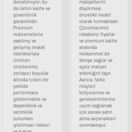
donatılmıştır; bu
maliyetlerini
da üstün kalite ve
düşürmeyi
güvenilirlik
öncelikli hedef
garantisidir.
olarak tutmaktadır.
Premium
Çözümlerimiz
malzemelerle
rekabetçi fiyatlar
yapılmış ve
ve premium kalite
gelişmiş imalat
arasında
teknikleriyle
mükemmel bir
üretilen
denge sağlar ve
ürünlerimiz,
eşsiz maliyet
zorlayıcı koşullar
etkinliğini taşır.
altında tutarlı bir
Ayrıca, farklı
şekilde
müşteri
performans
bütçelerine ve
göstermekte ve
gereksinimlerine
dayanıklılık ve
uyum sağlamak
verimlilik
için esnek satın
sunurken
alma seçenekleri
işletimsel riskleri
sunmaktayız.
ve bakım