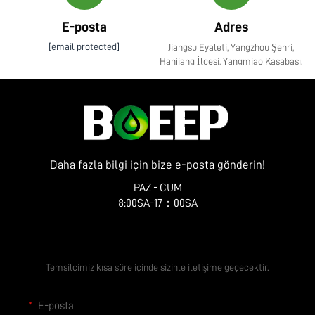
E-posta
Adres
[email protected]
Jiangsu Eyaleti, Yangzhou Şehri,
Hanjiang İlçesi, Yangmiao Kasabası,
Zhenye Caddesi No. 10
Daha fazla bilgi için bize e-posta gönderin!
PAZ - CUM
8:00SA-17：00SA
Ücretsiz Teklif Alın
Temsilcimiz kısa süre içinde sizinle iletişime geçecektir.
E-posta