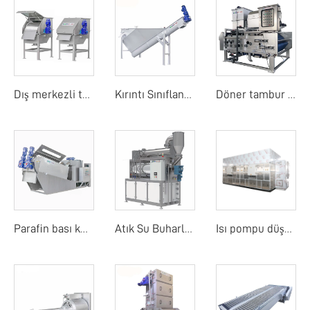
Dış merkezli tambur ekranı
Kırıntı Sınıflandırıcı
Döner tambur bant filtre basıncı
Parafin bası kurutucu
Atık Su Buharlaştırıcı
Isı pompu düşük sıcaklık bant kurutma makinesi