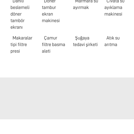
Dahili
Döner
Marmara su
Civata su
beslemeli
tambur
ayırmak
ayıklama
döner
ekran
makinesi
tambör
makinesi
ekranı
Makaralar
Çamur
Şuğaya
Atık su
tipi filtre
filtre basma
tedavi şirketi
arıtma
presi
aleti