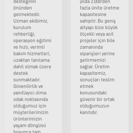
desteğinin
yılda 2.000'den
önünden
fazla ünite üretme
gelmektedir.
kapasitesine
Uzman ekibimiz,
sahiptir. Bu geniş
kurulum
altyapı bize büyük
rehberliği,
ölçekli veya acil
operasyon eğitimi
projeler için bile
ve hızlı, verimli
zamanında
bakım hizmetleri,
siparişleri yerine
uzaktan tanılama
getirmemizi
dahil olmak üzere
sağlar. Üretim
destek
kapasitemiz,
sunmaktadır.
sonuçları teslim
Güvenilirlik ve
etmek
yanıtlayıcı olma
konusundaki
odak noktasında
güvenir bir ortak
olduğumuz için
olduğumuzun
müşterilerimizin
kanıtıdır.
ürünlerimizin
yaşam döngüsü
boyunca tam