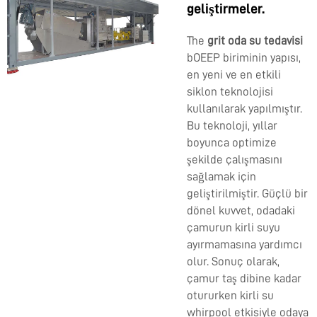
geliştirmeler.
The
grit oda su tedavisi
bOEEP biriminin yapısı,
en yeni ve en etkili
siklon teknolojisi
kullanılarak yapılmıştır.
Bu teknoloji, yıllar
boyunca optimize
şekilde çalışmasını
sağlamak için
geliştirilmiştir. Güçlü bir
dönel kuvvet, odadaki
çamurun kirli suyu
ayırmamasına yardımcı
olur. Sonuç olarak,
çamur taş dibine kadar
otururken kirli su
whirpool etkisiyle odaya