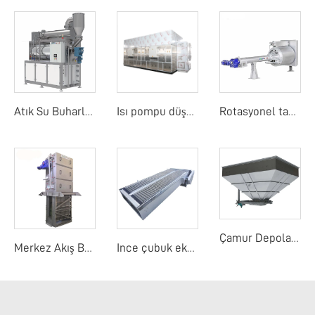
Atık Su Buharlaştırıcı
Isı pompu düşük sıcaklık bant kurutma makinesi
Rotasyonel tambur detay ekranı
Çamur Depolama Yuvası
Merkez Akış Bant Ekranı
Ince çubuk ekranı