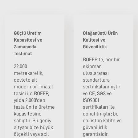
Güçlü Üretim
Olağanüstü Ürün
Kapasitesi ve
Kalitesi ve
Zamanında
Güvenilirlik
Teslimat
BOEEP'te, her bir
22.000
ekipman
metrekarelik,
uluslararası
devlete ait
standartlara
modern bir imalat
sertifikalanmıştır
tesisi ile BOEEP,
ve CE, SGS ve
yılda 2.000'den
ISO9001
fazla ünite üretme
sertifikaları ile
kapasitesine
donatılmıştır; bu
sahiptir. Bu geniş
da üstün kalite ve
altyapı bize büyük
güvenilirlik
ölçekli veya acil
garantisidir.