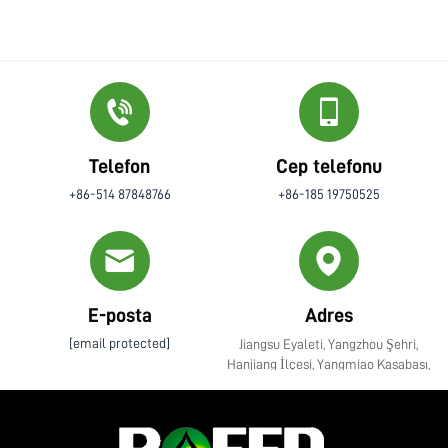
Telefon
Cep telefonu
+86-514 87848766
+86-185 19750525
E-posta
Adres
[email protected]
Jiangsu Eyaleti, Yangzhou Şehri,
Hanjiang İlçesi, Yangmiao Kasabası,
Zhenye Caddesi No. 10