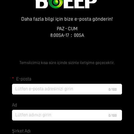
Daha fazla bilgi için bize e-posta gönderin!
PAZ - CUM
8:00SA-17：00SA
Ücretsiz Teklif Alın
Temsilcimiz kısa süre içinde sizinle iletişime geçecektir.
E-posta
0/100
Ad
0/100
Şirket Adı