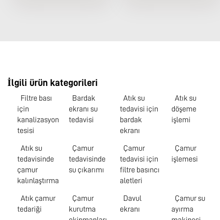
İlgili ürün kategorileri
Filtre bası
Bardak
Atık su
Atık su
için
ekranı su
tedavisi için
döşeme
kanalizasyon
tedavisi
bardak
işlemi
tesisi
ekranı
Atık su
Çamur
Çamur
Çamur
tedavisinde
tedavisinde
tedavisi için
işlemesi
çamur
su çıkarımı
filtre basıncı
kalınlaştırma
aletleri
Atık çamur
Çamur
Davul
Çamur su
tedariği
kurutma
ekranı
ayırma
ekipmanları
makinesi