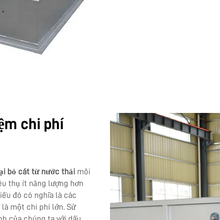
iệm chi phí
ại bỏ cát từ nước thải
môi
iêu thụ ít năng lượng hơn
iều đó có nghĩa là các
 là một chi phí lớn. Sử
nh của chúng ta với dấu