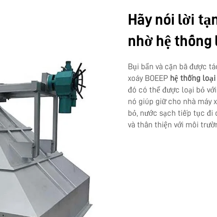
Hãy nói lời tạ
nhờ hệ thống l
Bụi bẩn và cặn bã được tá
xoáy BOEEP
hệ thống loại
đó có thể được loại bỏ vớ
nó giúp giữ cho nhà máy x
bỏ, nước sạch tiếp tục đi
và thân thiện với môi trườ