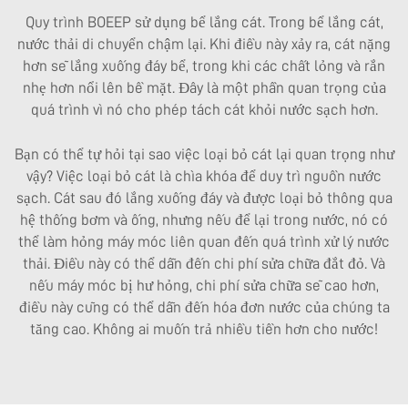
Quy trình BOEEP sử dụng bể lắng cát. Trong bể lắng cát,
nước thải di chuyển chậm lại. Khi điều này xảy ra, cát nặng
hơn sẽ lắng xuống đáy bể, trong khi các chất lỏng và rắn
nhẹ hơn nổi lên bề mặt. Đây là một phần quan trọng của
quá trình vì nó cho phép tách cát khỏi nước sạch hơn.
Bạn có thể tự hỏi tại sao việc loại bỏ cát lại quan trọng như
vậy? Việc loại bỏ cát là chìa khóa để duy trì nguồn nước
sạch. Cát sau đó lắng xuống đáy và được loại bỏ thông qua
hệ thống bơm và ống, nhưng nếu để lại trong nước, nó có
thể làm hỏng máy móc liên quan đến quá trình xử lý nước
thải. Điều này có thể dẫn đến chi phí sửa chữa đắt đỏ. Và
nếu máy móc bị hư hỏng, chi phí sửa chữa sẽ cao hơn,
điều này cũng có thể dẫn đến hóa đơn nước của chúng ta
tăng cao. Không ai muốn trả nhiều tiền hơn cho nước!