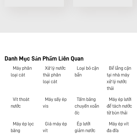
Danh Mục Sản Phẩm Liên Quan
Máy phân
Xử lý nước
Loại bỏ cặn
Bể lắng cặn
loại cát
thải phân
bẩn
tại nhà máy
loại cát
xử lý nước
thải
Vít thoát
Máy sấy ép
Tấm băng
Máy ép lưới
nước
vis
chuyền xoắn
để tách nước
ốc
từ bùn thải
Máy ép lọc
Giá máy ép
Ép lưới
Máy ép vít
băng
vít
giảm nước
đa đĩa