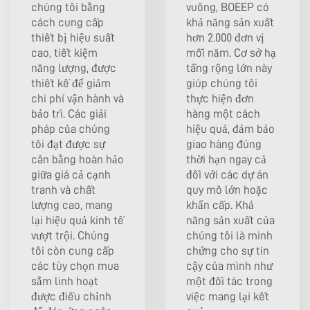
chúng tôi bằng
vuông, BOEEP có
cách cung cấp
khả năng sản xuất
thiết bị hiệu suất
hơn 2.000 đơn vị
cao, tiết kiệm
mỗi năm. Cơ sở hạ
năng lượng, được
tầng rộng lớn này
thiết kế để giảm
giúp chúng tôi
chi phí vận hành và
thực hiện đơn
bảo trì. Các giải
hàng một cách
pháp của chúng
hiệu quả, đảm bảo
tôi đạt được sự
giao hàng đúng
cân bằng hoàn hảo
thời hạn ngay cả
giữa giá cả cạnh
đối với các dự án
tranh và chất
quy mô lớn hoặc
lượng cao, mang
khẩn cấp. Khả
lại hiệu quả kinh tế
năng sản xuất của
vượt trội. Chúng
chúng tôi là minh
tôi còn cung cấp
chứng cho sự tin
các tùy chọn mua
cậy của mình như
sắm linh hoạt
một đối tác trong
được điều chỉnh
việc mang lại kết