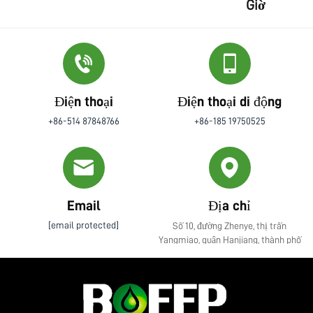
Giờ
Điện thoại
Điện thoại di động
+86-514 87848766
+86-185 19750525
Email
Địa chỉ
[email protected]
Số 10, đường Zhenye, thị trấn
Yangmiao, quận Hanjiang, thành phố
Yangzhou, tỉnh Giang Tô