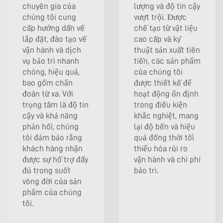
chuyên gia của
lượng và độ tin cậy
chúng tôi cung
vượt trội. Được
cấp hướng dẫn về
chế tạo từ vật liệu
lắp đặt, đào tạo về
cao cấp và kỹ
vận hành và dịch
thuật sản xuất tiên
vụ bảo trì nhanh
tiến, các sản phẩm
chóng, hiệu quả,
của chúng tôi
bao gồm chẩn
được thiết kế để
đoán từ xa. Với
hoạt động ổn định
trọng tâm là độ tin
trong điều kiện
cậy và khả năng
khắc nghiệt, mang
phản hồi, chúng
lại độ bền và hiệu
tôi đảm bảo rằng
quả đồng thời tối
khách hàng nhận
thiểu hóa rủi ro
được sự hỗ trợ đầy
vận hành và chi phí
đủ trong suốt
bảo trì.
vòng đời của sản
phẩm của chúng
tôi.