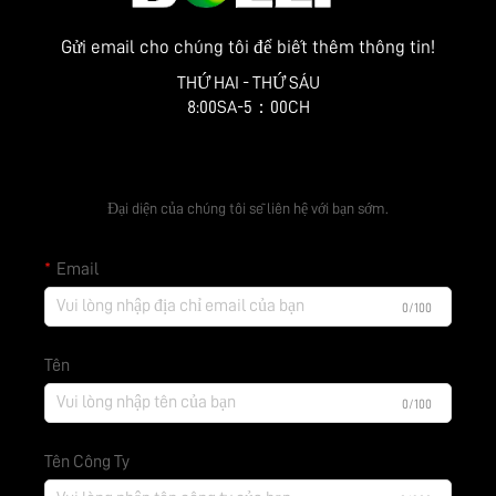
Gửi email cho chúng tôi để biết thêm thông tin!
THỨ HAI - THỨ SÁU
8:00SA-5：00CH
Nhận báo giá miễn phí
Đại diện của chúng tôi sẽ liên hệ với bạn sớm.
Email
0/100
Tên
0/100
Tên Công Ty