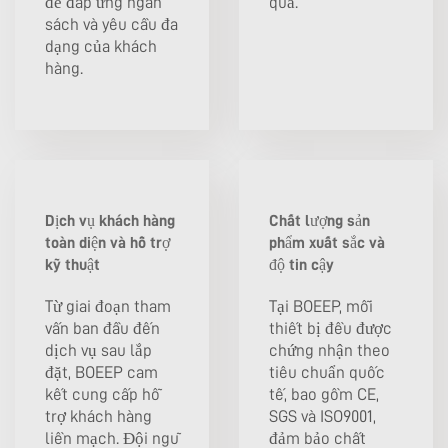
để đáp ứng ngân
quả.
sách và yêu cầu đa
dạng của khách
hàng.
Dịch vụ khách hàng
Chất lượng sản
toàn diện và hỗ trợ
phẩm xuất sắc và
kỹ thuật
độ tin cậy
Từ giai đoạn tham
Tại BOEEP, mỗi
vấn ban đầu đến
thiết bị đều được
dịch vụ sau lắp
chứng nhận theo
đặt, BOEEP cam
tiêu chuẩn quốc
kết cung cấp hỗ
tế, bao gồm CE,
trợ khách hàng
SGS và ISO9001,
liền mạch. Đội ngũ
đảm bảo chất