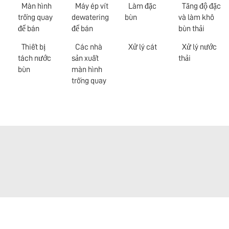
Màn hình
Máy ép vít
Làm đặc
Tăng độ đặc
trống quay
dewatering
bùn
và làm khô
để bán
để bán
bùn thải
Thiết bị
Các nhà
Xử lý cát
Xử lý nước
tách nước
sản xuất
thải
bùn
màn hình
trống quay