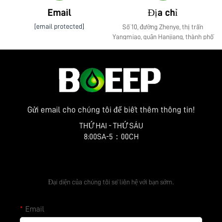
Email
Địa chỉ
[email protected]
Số 10, đường Zhenye, thị trấn
Yangmiao, quận Hanjiang, thành phố
Yangzhou, tỉnh Giang Tô
Gửi email cho chúng tôi để biết thêm thông tin!
THỨ HAI - THỨ SÁU
8:00SA-5：00CH
Nhận báo giá miễn phí
Đại diện của chúng tôi sẽ liên hệ với bạn sớm.
Email