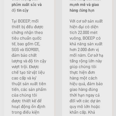
phẩm xuất sắc và
mạnh mẽ và giao
độ tin cậy
hàng đúng hạn
Tại BOEEP, mỗi
Với cơ sở sản xuất
thiết bị đều được
hiện đại có diện
chứng nhận theo
tích 22.000 mét
tiêu chuẩn quốc
vuông, BOEEP có
tế, bao gồm CE,
khả năng sản xuất
SGS và ISO9001,
hơn 2.000 đơn vị
đảm bảo chất
mỗi năm. Cơ sở hạ
lượng và độ tin cậy
tầng rộng lớn này
vượt trội. Được
giúp chúng tôi
chế tạo từ vật liệu
thực hiện đơn
cao cấp và kỹ
hàng một cách
thuật sản xuất tiên
hiệu quả, đảm bảo
tiến, các sản phẩm
giao hàng đúng
của chúng tôi
thời hạn ngay cả
được thiết kế để
đối với các dự án
hoạt động ổn định
quy mô lớn hoặc
trong điều kiện
khẩn cấp. Khả