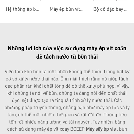
Hệ thống ép bùn di động
Máy ép bùn vít tiền làm đặc di động
Bộ cô đặc bay hơi nhiệt độ thấp
Những lợi ích của việc sử dụng máy ép vít xoắn
để tách nước từ bùn thải
Việc làm khô bùn là một phần không thể thiếu trong bất kỳ
cơ sở xử lý nước thải nào. Ông giải thích rằng nó giúp tách
các phần rắn khỏi chất lỏng để có thể xử lý phù hợp. Vì vậy,
khi chúng ta nói về bùn, chúng ta đang nói đến chất thải
đặc, sệt được tạo ra từ quá trình xử lý nước thải. Các
phương pháp truyền thống, chẳng hạn như máy ép lọc và ly
tâm, có thể mất nhiều thời gian và rất đắt đỏ. Chúng tiêu
tốn rất nhiều năng lượng và tài nguyên. Tuy nhiên, bằng
cách sử dụng máy ép vít xoay BOEEP
Máy sấy ép vis
, bùn