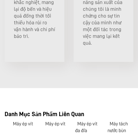
khắc nghiệt, mang
năng sản xuất của
lại độ bền và hiệu
chúng tôi là minh
quả đồng thời tối
chứng cho sự tin
thiểu hóa rủi ro
cậy của mình như
vận hành và chi phí
một đối tác trong
bảo trì.
việc mang lại kết
quả.
Danh Mục Sản Phẩm Liên Quan
Máy ép vít
Máy ép vít
Máy ép vít
Máy tách
đa đĩa
nước bùn