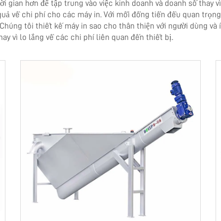
ời gian hơn để tập trung vào việc kinh doanh và doanh số thay vì
quả về chi phí cho các máy in. Với mỗi đồng tiền đều quan trọ
húng tôi thiết kế máy in sao cho thân thiện với người dùng và ít
y vì lo lắng về các chi phí liên quan đến thiết bị.