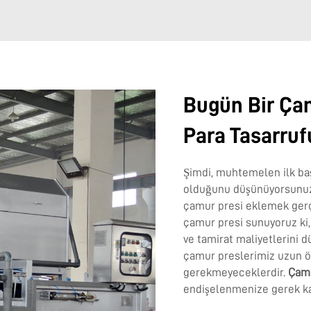
Bugün Bir Çam
Para Tasarruf
Şimdi, muhtemelen ilk ba
olduğunu düşünüyorsunuz. 
çamur presi eklemek gerçek
çamur presi sunuyoruz ki, 
ve tamirat maliyetlerini 
çamur preslerimiz uzun öm
gerekmeyeceklerdir.
Çamu
endişelenmenize gerek kal