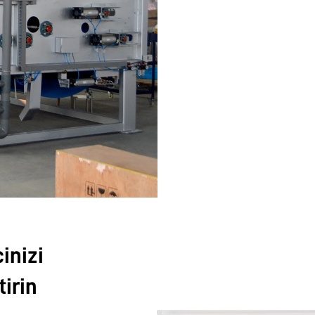
inizi
irin