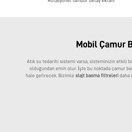
Rotasyonel tambur detay ekranı
Mobil Çamur B
Atık su tedarihi sistemi varsa, sisteminizin etkili
olduğundan emin olur. İşte bu noktada çamur basım
hale getirecek. Bizimle
slajt basma filtreleri
daha 