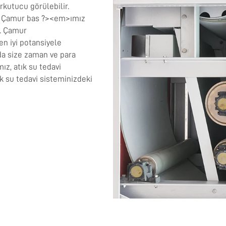
rkutucu görülebilir.
z. Çamur bas ?><em>ımız
k. Çamur
n iyi potansiyele
da size zaman ve para
z, atık su tedavi
ık su tedavi sisteminizdeki