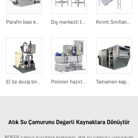
Parafin bası kurutucu
Dış merkezli tambur ekranı
Kırıntı Sınıflandırıcı
El ile dozaj birimi
Polimer hazırlama birimi
Tamamen kapalı yerçekimi kemer süzgeç presi
Atık Su Çamurunu Değerli Kaynaklara Dönüştür
BOEEP çamur kurutma makinesi, atık su çamuru uygulayan