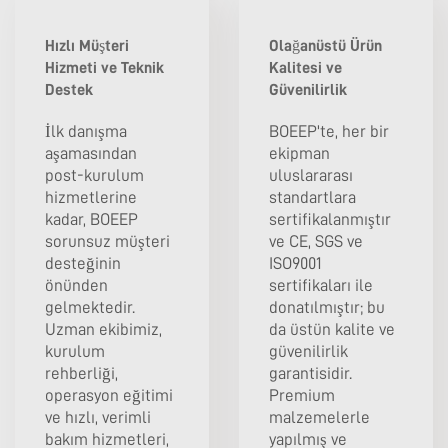
Hızlı Müşteri
Olağanüstü Ürün
Hizmeti ve Teknik
Kalitesi ve
Destek
Güvenilirlik
İlk danışma
BOEEP'te, her bir
aşamasından
ekipman
post-kurulum
uluslararası
hizmetlerine
standartlara
kadar, BOEEP
sertifikalanmıştır
sorunsuz müşteri
ve CE, SGS ve
desteğinin
ISO9001
önünden
sertifikaları ile
gelmektedir.
donatılmıştır; bu
Uzman ekibimiz,
da üstün kalite ve
kurulum
güvenilirlik
rehberliği,
garantisidir.
operasyon eğitimi
Premium
ve hızlı, verimli
malzemelerle
bakım hizmetleri,
yapılmış ve