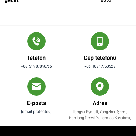
Telefon
Cep telefonu
+86-514 87848766
+86-185 19750525
E-posta
Adres
[email protected]
Jiangsu Eyaleti, Yangzhou Şehri,
Hanjiang İlçesi, Yangmiao Kasabası,
Zhenye Caddesi No. 10