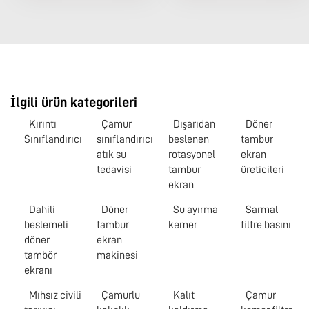
İlgili ürün kategorileri
Kırıntı
Çamur
Dışarıdan
Döner
Sınıflandırıcı
sınıflandırıcı
beslenen
tambur
atık su
rotasyonel
ekran
tedavisi
tambur
üreticileri
ekran
Dahili
Döner
Su ayırma
Sarmal
beslemeli
tambur
kemer
filtre basını
döner
ekran
tambör
makinesi
ekranı
Mıhsız civili
Çamurlu
Kalıt
Çamur