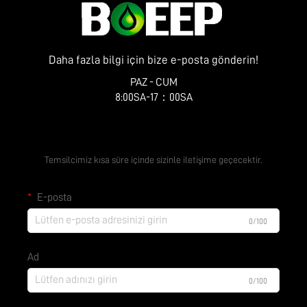
Daha fazla bilgi için bize e-posta gönderin!
PAZ - CUM
8:00SA-17：00SA
Ücretsiz Teklif Alın
Temsilcimiz kısa süre içinde sizinle iletişime geçecektir.
E-posta
0/100
Ad
0/100