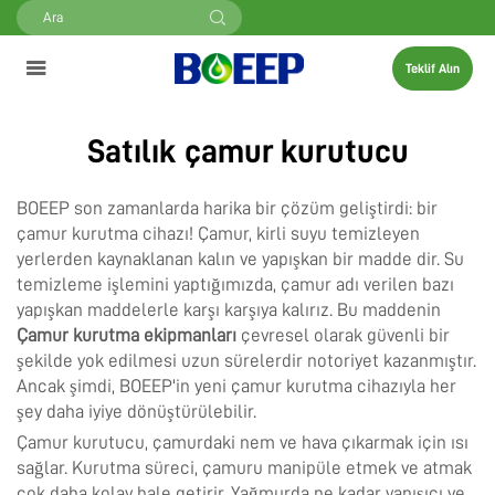
Teklif Alın
Satılık çamur kurutucu
BOEEP son zamanlarda harika bir çözüm geliştirdi: bir
çamur kurutma cihazı! Çamur, kirli suyu temizleyen
yerlerden kaynaklanan kalın ve yapışkan bir madde dir. Su
temizleme işlemini yaptığımızda, çamur adı verilen bazı
yapışkan maddelerle karşı karşıya kalırız. Bu maddenin
Çamur kurutma ekipmanları
çevresel olarak güvenli bir
şekilde yok edilmesi uzun sürelerdir notoriyet kazanmıştır.
Ancak şimdi, BOEEP'in yeni çamur kurutma cihazıyla her
şey daha iyiye dönüştürülebilir.
Çamur kurutucu, çamurdaki nem ve hava çıkarmak için ısı
sağlar. Kurutma süreci, çamuru manipüle etmek ve atmak
çok daha kolay hale getirir. Yağmurda ne kadar yapışıcı ve