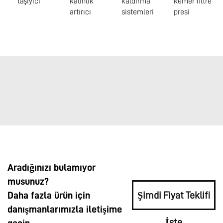
taşıyıcı
kalınlık
kaldırma
kemer filtre
artırıcı
sistemleri
presi
Aradığınızı bulamıyor
musunuz?
Daha fazla ürün için
Şimdi Fiyat Teklifi
danışmanlarımızla iletişime
İste
geçin.