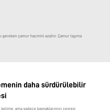
ı gereken çamur hacmini azaltır. Çamur taşıma
lemenin daha sürdürülebilir
esi
k kelime, ama sadece kaynaklarımızı çevreyi