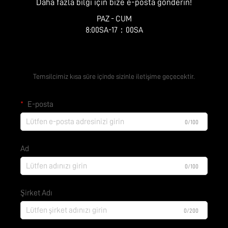
Daha fazla bilgi için bize e-posta gönderin!
PAZ - CUM
8:00SA-17：00SA
Ücretsiz Teklif Alın
Temsilcimiz kısa süre içinde sizinle iletişime geçecektir.
E-posta
0/100
Ad
0/100
Şirket Adı
0/200