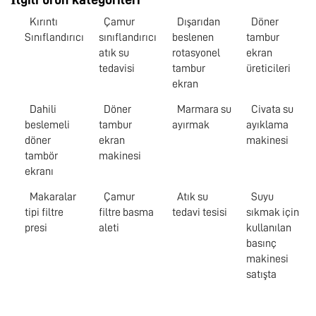
Kırıntı
Çamur
Dışarıdan
Döner
Sınıflandırıcı
sınıflandırıcı
beslenen
tambur
atık su
rotasyonel
ekran
tedavisi
tambur
üreticileri
ekran
Dahili
Döner
Marmara su
Civata su
beslemeli
tambur
ayırmak
ayıklama
döner
ekran
makinesi
tambör
makinesi
ekranı
Makaralar
Çamur
Atık su
Suyu
tipi filtre
filtre basma
tedavi tesisi
sıkmak için
presi
aleti
kullanılan
basınç
makinesi
satışta