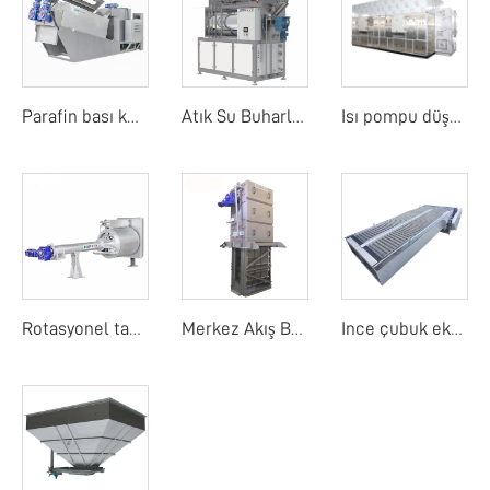
Parafin bası kurutucu
Atık Su Buharlaştırıcı
Isı pompu düşük sıcaklık bant kurutma makinesi
Rotasyonel tambur detay ekranı
Merkez Akış Bant Ekranı
Ince çubuk ekranı