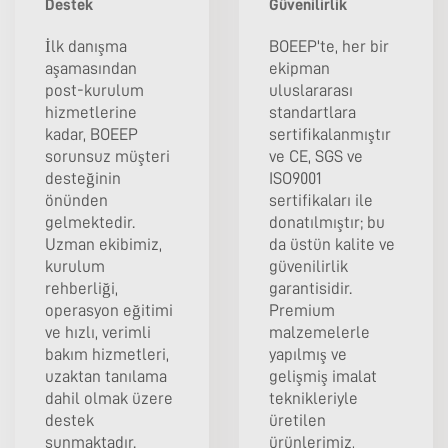
Destek
Güvenilirlik
İlk danışma
BOEEP'te, her bir
aşamasından
ekipman
post-kurulum
uluslararası
hizmetlerine
standartlara
kadar, BOEEP
sertifikalanmıştır
sorunsuz müşteri
ve CE, SGS ve
desteğinin
ISO9001
önünden
sertifikaları ile
gelmektedir.
donatılmıştır; bu
Uzman ekibimiz,
da üstün kalite ve
kurulum
güvenilirlik
rehberliği,
garantisidir.
operasyon eğitimi
Premium
ve hızlı, verimli
malzemelerle
bakım hizmetleri,
yapılmış ve
uzaktan tanılama
gelişmiş imalat
dahil olmak üzere
teknikleriyle
destek
üretilen
sunmaktadır.
ürünlerimiz,