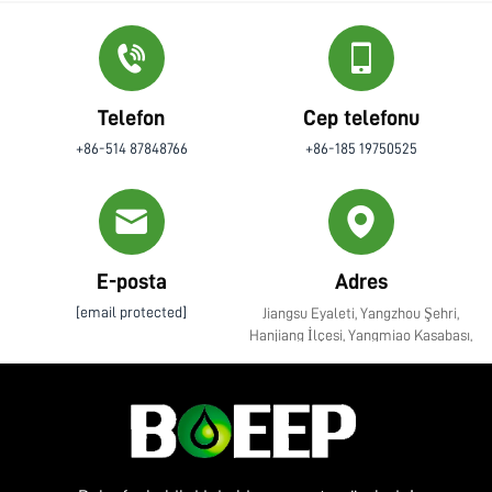
Telefon
Cep telefonu
+86-514 87848766
+86-185 19750525
E-posta
Adres
[email protected]
Jiangsu Eyaleti, Yangzhou Şehri,
Hanjiang İlçesi, Yangmiao Kasabası,
Zhenye Caddesi No. 10