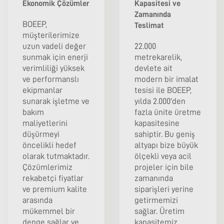
Ekonomik Çözümler
Kapasitesi ve
Zamanında
BOEEP,
Teslimat
müşterilerimize
uzun vadeli değer
22.000
sunmak için enerji
metrekarelik,
verimliliği yüksek
devlete ait
ve performanslı
modern bir imalat
ekipmanlar
tesisi ile BOEEP,
sunarak işletme ve
yılda 2.000'den
bakım
fazla ünite üretme
maliyetlerini
kapasitesine
düşürmeyi
sahiptir. Bu geniş
öncelikli hedef
altyapı bize büyük
olarak tutmaktadır.
ölçekli veya acil
Çözümlerimiz
projeler için bile
rekabetçi fiyatlar
zamanında
ve premium kalite
siparişleri yerine
arasında
getirmemizi
mükemmel bir
sağlar. Üretim
denge sağlar ve
kapasitemiz,