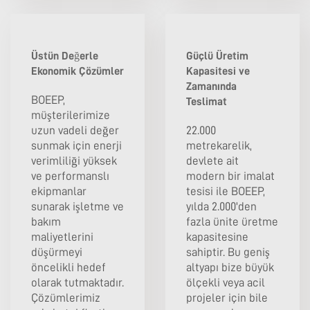
Üstün Değerle
Güçlü Üretim
Ekonomik Çözümler
Kapasitesi ve
Zamanında
BOEEP,
Teslimat
müşterilerimize
uzun vadeli değer
22.000
sunmak için enerji
metrekarelik,
verimliliği yüksek
devlete ait
ve performanslı
modern bir imalat
ekipmanlar
tesisi ile BOEEP,
sunarak işletme ve
yılda 2.000'den
bakım
fazla ünite üretme
maliyetlerini
kapasitesine
düşürmeyi
sahiptir. Bu geniş
öncelikli hedef
altyapı bize büyük
olarak tutmaktadır.
ölçekli veya acil
Çözümlerimiz
projeler için bile