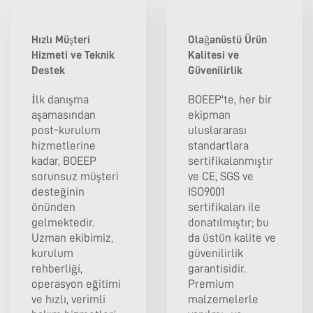
Hızlı Müşteri
Olağanüstü Ürün
Hizmeti ve Teknik
Kalitesi ve
Destek
Güvenilirlik
İlk danışma
BOEEP'te, her bir
aşamasından
ekipman
post-kurulum
uluslararası
hizmetlerine
standartlara
kadar, BOEEP
sertifikalanmıştır
sorunsuz müşteri
ve CE, SGS ve
desteğinin
ISO9001
önünden
sertifikaları ile
gelmektedir.
donatılmıştır; bu
Uzman ekibimiz,
da üstün kalite ve
kurulum
güvenilirlik
rehberliği,
garantisidir.
operasyon eğitimi
Premium
ve hızlı, verimli
malzemelerle