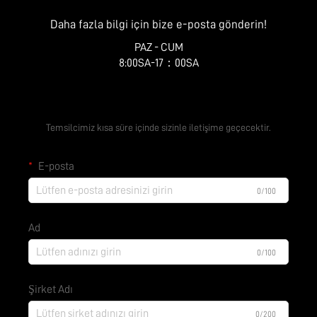
Daha fazla bilgi için bize e-posta gönderin!
PAZ - CUM
8:00SA-17：00SA
Ücretsiz Teklif Alın
Temsilcimiz kısa süre içinde sizinle iletişime geçecektir.
E-posta
0/100
Ad
0/100
Şirket Adı
0/200