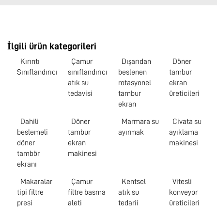
İlgili ürün kategorileri
Kırıntı
Çamur
Dışarıdan
Döner
Sınıflandırıcı
sınıflandırıcı
beslenen
tambur
atık su
rotasyonel
ekran
tedavisi
tambur
üreticileri
ekran
Dahili
Döner
Marmara su
Civata su
beslemeli
tambur
ayırmak
ayıklama
döner
ekran
makinesi
tambör
makinesi
ekranı
Makaralar
Çamur
Kentsel
Vitesli
tipi filtre
filtre basma
atık su
konveyor
presi
aleti
tedarii
üreticileri