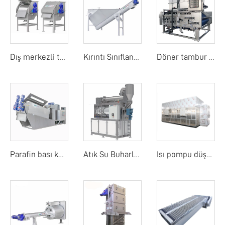
Dış merkezli tambur ekranı
Kırıntı Sınıflandırıcı
Döner tambur bant filtre basıncı
Parafin bası kurutucu
Atık Su Buharlaştırıcı
Isı pompu düşük sıcaklık bant kurutma makinesi