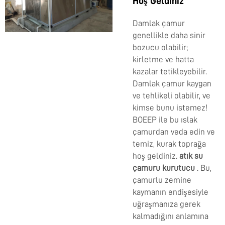
Hoş Geldiniz
Damlak çamur
genellikle daha sinir
bozucu olabilir;
kirletme ve hatta
kazalar tetikleyebilir.
Damlak çamur kaygan
ve tehlikeli olabilir, ve
kimse bunu istemez!
BOEEP ile bu ıslak
çamurdan veda edin ve
temiz, kurak toprağa
hoş geldiniz.
atık su
çamuru kurutucu
. Bu,
çamurlu zemine
kaymanın endişesiyle
uğraşmanıza gerek
kalmadığını anlamına