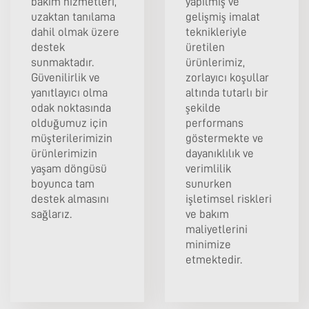
bakım hizmetleri,
yapılmış ve
uzaktan tanılama
gelişmiş imalat
dahil olmak üzere
teknikleriyle
destek
üretilen
sunmaktadır.
ürünlerimiz,
Güvenilirlik ve
zorlayıcı koşullar
yanıtlayıcı olma
altında tutarlı bir
odak noktasında
şekilde
olduğumuz için
performans
müşterilerimizin
göstermekte ve
ürünlerimizin
dayanıklılık ve
yaşam döngüsü
verimlilik
boyunca tam
sunurken
destek almasını
işletimsel riskleri
sağlarız.
ve bakım
maliyetlerini
minimize
etmektedir.