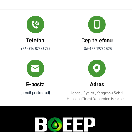
Telefon
Cep telefonu
+86-514 87848766
+86-185 19750525
E-posta
Adres
[email protected]
Jiangsu Eyaleti, Yangzhou Şehri,
Hanjiang İlçesi, Yangmiao Kasabası,
Zhenye Caddesi No. 10