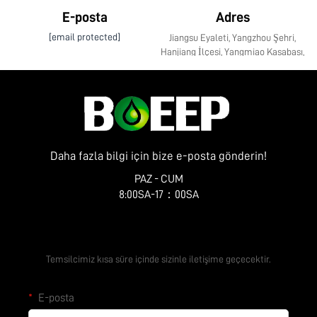
E-posta
Adres
[email protected]
Jiangsu Eyaleti, Yangzhou Şehri,
Hanjiang İlçesi, Yangmiao Kasabası,
Zhenye Caddesi No. 10
Daha fazla bilgi için bize e-posta gönderin!
PAZ - CUM
8:00SA-17：00SA
Ücretsiz Teklif Alın
Temsilcimiz kısa süre içinde sizinle iletişime geçecektir.
E-posta