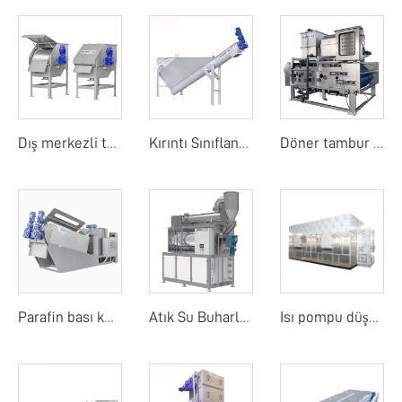
Dış merkezli tambur ekranı
Kırıntı Sınıflandırıcı
Döner tambur bant filtre basıncı
Parafin bası kurutucu
Atık Su Buharlaştırıcı
Isı pompu düşük sıcaklık bant kurutma makinesi