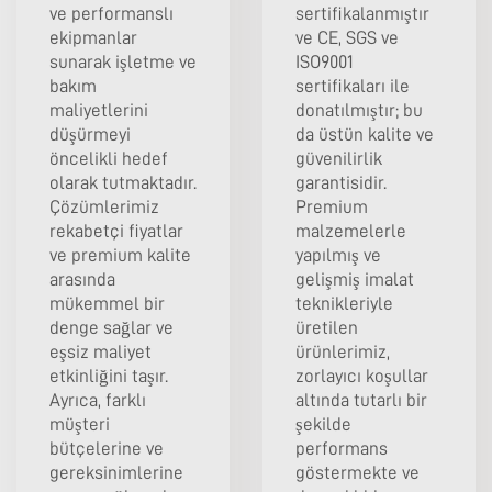
ve performanslı
sertifikalanmıştır
ekipmanlar
ve CE, SGS ve
sunarak işletme ve
ISO9001
bakım
sertifikaları ile
maliyetlerini
donatılmıştır; bu
düşürmeyi
da üstün kalite ve
öncelikli hedef
güvenilirlik
olarak tutmaktadır.
garantisidir.
Çözümlerimiz
Premium
rekabetçi fiyatlar
malzemelerle
ve premium kalite
yapılmış ve
arasında
gelişmiş imalat
mükemmel bir
teknikleriyle
denge sağlar ve
üretilen
eşsiz maliyet
ürünlerimiz,
etkinliğini taşır.
zorlayıcı koşullar
Ayrıca, farklı
altında tutarlı bir
müşteri
şekilde
bütçelerine ve
performans
gereksinimlerine
göstermekte ve