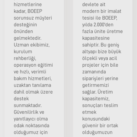
hizmetlerine
devlete ait
kadar, BOEEP
modern bir imalat
sorunsuz müşteri
tesisi ile BOEEP,
desteğinin
yılda 2.000'den
önünden
fazla ünite üretme
gelmektedir.
kapasitesine
Uzman ekibimiz,
sahiptir. Bu geniş
kurulum
altyapı bize büyük
rehberliği,
ölçekli veya acil
operasyon eğitimi
projeler için bile
ve hızlı, verimli
zamanında
bakım hizmetleri,
siparişleri yerine
uzaktan tanılama
getirmemizi
dahil olmak üzere
sağlar. Üretim
destek
kapasitemiz,
sunmaktadır.
sonuçları teslim
Güvenilirlik ve
etmek
yanıtlayıcı olma
konusundaki
odak noktasında
güvenir bir ortak
olduğumuz için
olduğumuzun