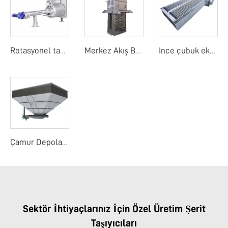
Rotasyonel tambur detay ekranı
Merkez Akış Bant Ekranı
Ince çubuk ekranı
Çamur Depolama Yuvası
Sektör İhtiyaçlarınız İçin Özel Üretim Şerit
Taşıyıcıları