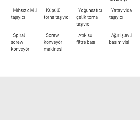
Mıhsız civili
Küpülü
Yoğunsatıcı
Yatay vida
taşıyıcı
torna taşıyıcı
çelik torna
taşıyıcı
taşıyıcı
Spiral
Screw
Atık su
Ağır işlevli
screw
konveyör
filtre bası
basım visi
konveyör
makinesi