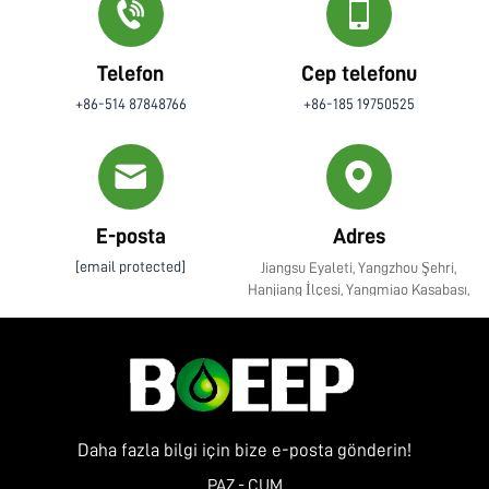
Telefon
Cep telefonu
+86-514 87848766
+86-185 19750525
E-posta
Adres
[email protected]
Jiangsu Eyaleti, Yangzhou Şehri,
Hanjiang İlçesi, Yangmiao Kasabası,
Zhenye Caddesi No. 10
Daha fazla bilgi için bize e-posta gönderin!
PAZ - CUM