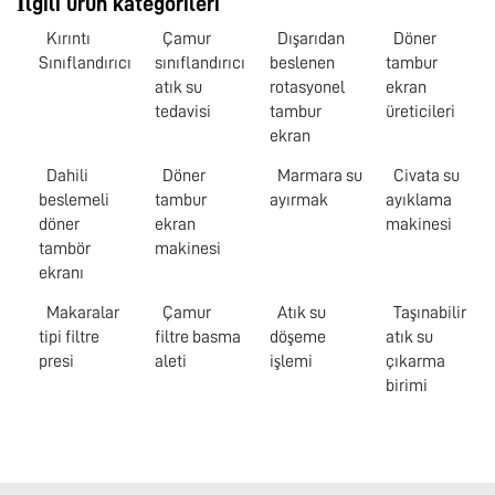
İlgili ürün kategorileri
Kırıntı
Çamur
Dışarıdan
Döner
Sınıflandırıcı
sınıflandırıcı
beslenen
tambur
atık su
rotasyonel
ekran
tedavisi
tambur
üreticileri
ekran
Dahili
Döner
Marmara su
Civata su
beslemeli
tambur
ayırmak
ayıklama
döner
ekran
makinesi
tambör
makinesi
ekranı
Makaralar
Çamur
Atık su
Taşınabilir
tipi filtre
filtre basma
döşeme
atık su
presi
aleti
işlemi
çıkarma
birimi