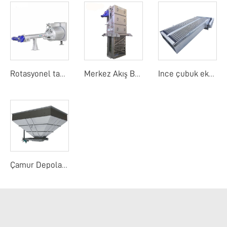
Rotasyonel tambur detay ekranı
Merkez Akış Bant Ekranı
Ince çubuk ekranı
Çamur Depolama Yuvası