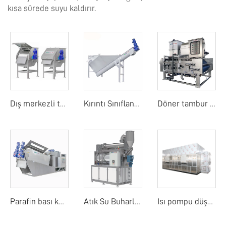
kısa sürede suyu kaldırır.
Dış merkezli tambur ekranı
Kırıntı Sınıflandırıcı
Döner tambur bant filtre basıncı
Parafin bası kurutucu
Atık Su Buharlaştırıcı
Isı pompu düşük sıcaklık bant kurutma makinesi