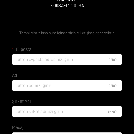
8:00SA-17：00SA
Ücretsiz Teklif Alın
Temsilcimiz kısa süre içinde sizinle iletişime geçecektir.
E-posta
0/100
Ad
0/100
Şirket Adı
0/200
Mesaj