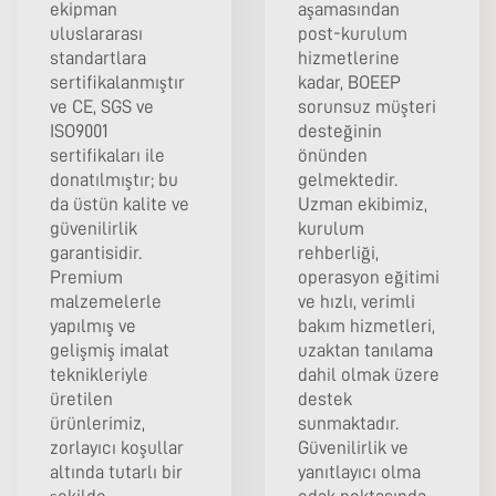
ekipman
aşamasından
uluslararası
post-kurulum
standartlara
hizmetlerine
sertifikalanmıştır
kadar, BOEEP
ve CE, SGS ve
sorunsuz müşteri
ISO9001
desteğinin
sertifikaları ile
önünden
donatılmıştır; bu
gelmektedir.
da üstün kalite ve
Uzman ekibimiz,
güvenilirlik
kurulum
garantisidir.
rehberliği,
Premium
operasyon eğitimi
malzemelerle
ve hızlı, verimli
yapılmış ve
bakım hizmetleri,
gelişmiş imalat
uzaktan tanılama
teknikleriyle
dahil olmak üzere
üretilen
destek
ürünlerimiz,
sunmaktadır.
zorlayıcı koşullar
Güvenilirlik ve
altında tutarlı bir
yanıtlayıcı olma