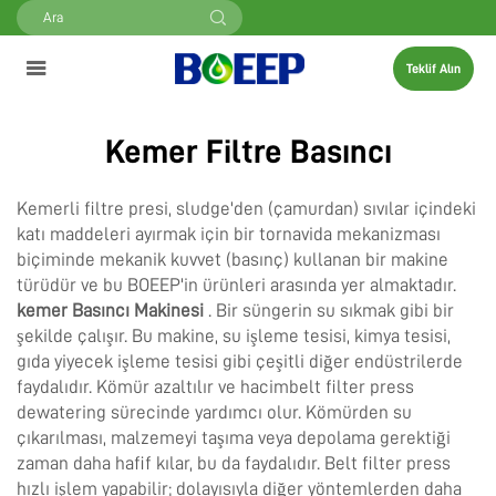
Teklif Alın
Kemer Filtre Basıncı
Kemerli filtre presi, sludge'den (çamurdan) sıvılar içindeki
katı maddeleri ayırmak için bir tornavida mekanizması
biçiminde mekanik kuvvet (basınç) kullanan bir makine
türüdür ve bu BOEEP'in ürünleri arasında yer almaktadır.
kemer Basıncı Makinesi
. Bir süngerin su sıkmak gibi bir
şekilde çalışır. Bu makine, su işleme tesisi, kimya tesisi,
gıda yiyecek işleme tesisi gibi çeşitli diğer endüstrilerde
faydalıdır. Kömür azaltılır ve hacimbelt filter press
dewatering sürecinde yardımcı olur. Kömürden su
çıkarılması, malzemeyi taşıma veya depolama gerektiği
zaman daha hafif kılar, bu da faydalıdır. Belt filter press
hızlı işlem yapabilir; dolayısıyla diğer yöntemlerden daha