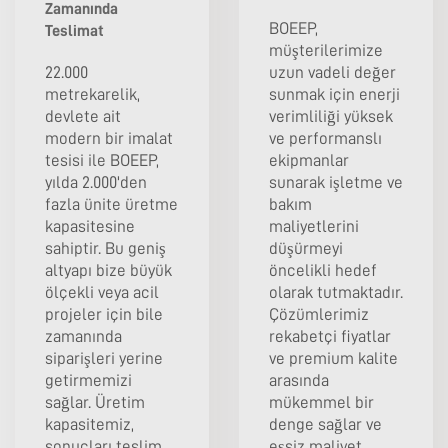
Zamanında
BOEEP,
Teslimat
müşterilerimize
22.000
uzun vadeli değer
metrekarelik,
sunmak için enerji
devlete ait
verimliliği yüksek
modern bir imalat
ve performanslı
tesisi ile BOEEP,
ekipmanlar
yılda 2.000'den
sunarak işletme ve
fazla ünite üretme
bakım
kapasitesine
maliyetlerini
sahiptir. Bu geniş
düşürmeyi
altyapı bize büyük
öncelikli hedef
ölçekli veya acil
olarak tutmaktadır.
projeler için bile
Çözümlerimiz
zamanında
rekabetçi fiyatlar
siparişleri yerine
ve premium kalite
getirmemizi
arasında
sağlar. Üretim
mükemmel bir
kapasitemiz,
denge sağlar ve
sonuçları teslim
eşsiz maliyet