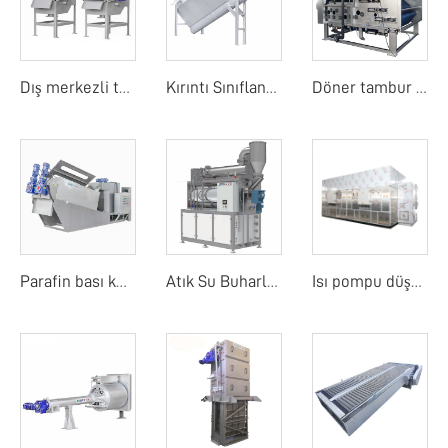
Dış merkezli tambur ekranı
Kırıntı Sınıflandırıcı
Döner tambur bant filtre basıncı
Parafin bası kurutucu
Atık Su Buharlaştırıcı
Isı pompu düşük sıcaklık bant kurutma makinesi