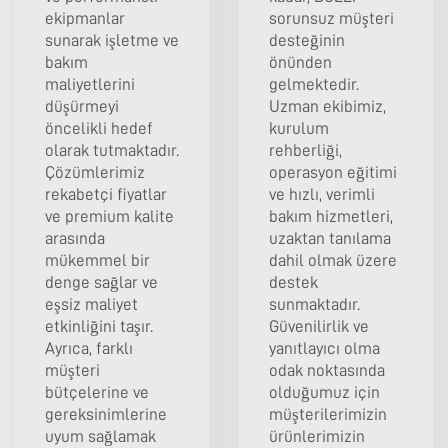
ekipmanlar
sorunsuz müşteri
sunarak işletme ve
desteğinin
bakım
önünden
maliyetlerini
gelmektedir.
düşürmeyi
Uzman ekibimiz,
öncelikli hedef
kurulum
olarak tutmaktadır.
rehberliği,
Çözümlerimiz
operasyon eğitimi
rekabetçi fiyatlar
ve hızlı, verimli
ve premium kalite
bakım hizmetleri,
arasında
uzaktan tanılama
mükemmel bir
dahil olmak üzere
denge sağlar ve
destek
eşsiz maliyet
sunmaktadır.
etkinliğini taşır.
Güvenilirlik ve
Ayrıca, farklı
yanıtlayıcı olma
müşteri
odak noktasında
bütçelerine ve
olduğumuz için
gereksinimlerine
müşterilerimizin
uyum sağlamak
ürünlerimizin