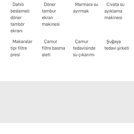
Dahili
Döner
Marmara su
Civata su
beslemeli
tambur
ayırmak
ayıklama
döner
ekran
makinesi
tambör
makinesi
ekranı
Makaralar
Çamur
Çamur
Şuğaya
tipi filtre
filtre basma
tedavisinde
tedavi şirketi
presi
aleti
su çıkarımı