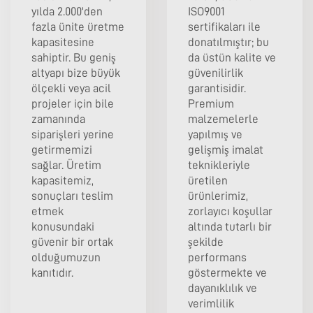
yılda 2.000'den
ISO9001
fazla ünite üretme
sertifikaları ile
kapasitesine
donatılmıştır; bu
sahiptir. Bu geniş
da üstün kalite ve
altyapı bize büyük
güvenilirlik
ölçekli veya acil
garantisidir.
projeler için bile
Premium
zamanında
malzemelerle
siparişleri yerine
yapılmış ve
getirmemizi
gelişmiş imalat
sağlar. Üretim
teknikleriyle
kapasitemiz,
üretilen
sonuçları teslim
ürünlerimiz,
etmek
zorlayıcı koşullar
konusundaki
altında tutarlı bir
güvenir bir ortak
şekilde
olduğumuzun
performans
kanıtıdır.
göstermekte ve
dayanıklılık ve
verimlilik