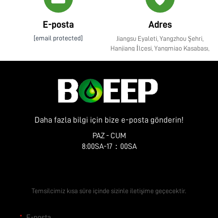
E-posta
Adres
[email protected]
Jiangsu Eyaleti, Yangzhou Şehri,
Hanjiang İlçesi, Yangmiao Kasabası,
Zhenye Caddesi No. 10
Daha fazla bilgi için bize e-posta gönderin!
PAZ - CUM
8:00SA-17：00SA
Ücretsiz Teklif Alın
Temsilcimiz kısa süre içinde sizinle iletişime geçecektir.
E-posta