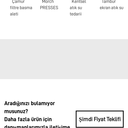
Çamur
Morch
Kentsel
Tambur
filtre basma
PRESSES
atık su
ekran atık su
aleti
tedarii
Aradığınızı bulamıyor
musunuz?
Daha fazla ürün için
Şimdi Fiyat Teklifi
danışmanlarımızla iletişime