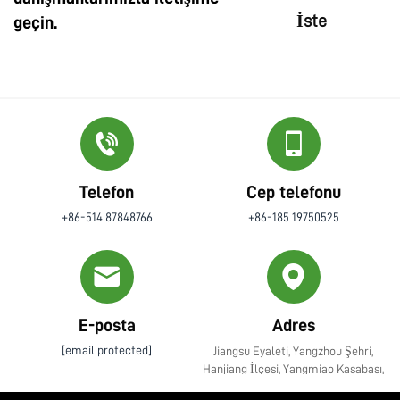
İste
geçin.
Telefon
Cep telefonu
+86-514 87848766
+86-185 19750525
E-posta
Adres
[email protected]
Jiangsu Eyaleti, Yangzhou Şehri,
Hanjiang İlçesi, Yangmiao Kasabası,
Zhenye Caddesi No. 10