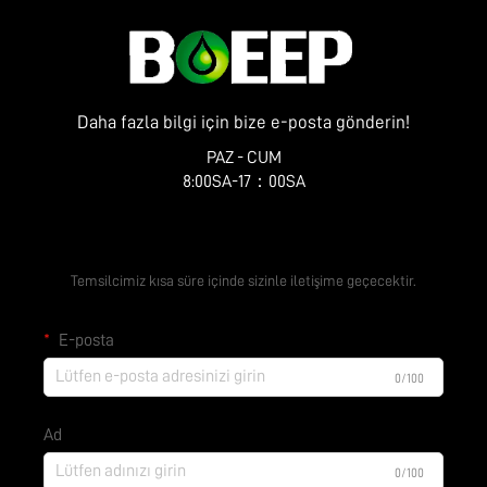
Daha fazla bilgi için bize e-posta gönderin!
PAZ - CUM
8:00SA-17：00SA
Ücretsiz Teklif Alın
Temsilcimiz kısa süre içinde sizinle iletişime geçecektir.
E-posta
0/100
Ad
0/100