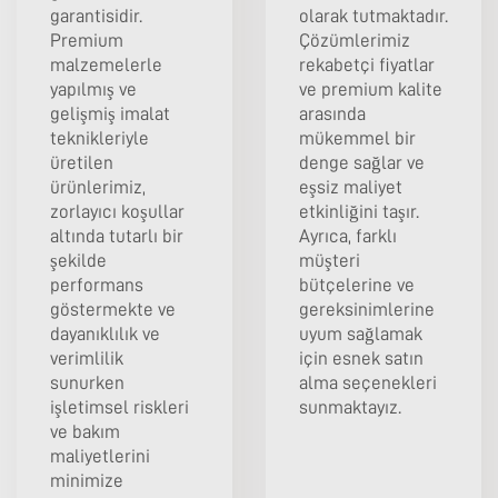
garantisidir.
olarak tutmaktadır.
Premium
Çözümlerimiz
malzemelerle
rekabetçi fiyatlar
yapılmış ve
ve premium kalite
gelişmiş imalat
arasında
teknikleriyle
mükemmel bir
üretilen
denge sağlar ve
ürünlerimiz,
eşsiz maliyet
zorlayıcı koşullar
etkinliğini taşır.
altında tutarlı bir
Ayrıca, farklı
şekilde
müşteri
performans
bütçelerine ve
göstermekte ve
gereksinimlerine
dayanıklılık ve
uyum sağlamak
verimlilik
için esnek satın
sunurken
alma seçenekleri
işletimsel riskleri
sunmaktayız.
ve bakım
maliyetlerini
minimize