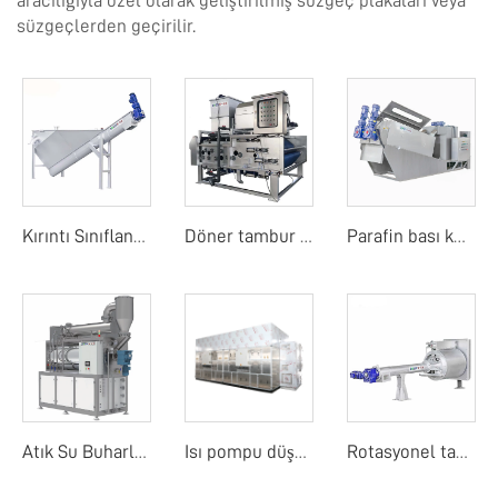
aracılığıyla özel olarak geliştirilmiş süzgeç plakaları veya
süzgeçlerden geçirilir.
Kırıntı Sınıflandırıcı
Döner tambur bant filtre basıncı
Parafin bası kurutucu
Atık Su Buharlaştırıcı
Isı pompu düşük sıcaklık bant kurutma makinesi
Rotasyonel tambur detay ekranı