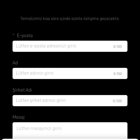
Ücretsiz Teklif Alın
Temsilcimiz kısa süre içinde sizinle iletişime geçecektir.
E-posta
0/100
Ad
0/100
Şirket Adı
0/200
Mesaj