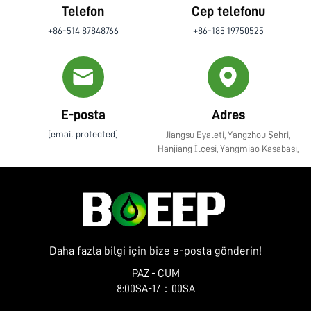
Telefon
Cep telefonu
+86-514 87848766
+86-185 19750525
E-posta
Adres
[email protected]
Jiangsu Eyaleti, Yangzhou Şehri,
Hanjiang İlçesi, Yangmiao Kasabası,
Zhenye Caddesi No. 10
Daha fazla bilgi için bize e-posta gönderin!
PAZ - CUM
8:00SA-17：00SA