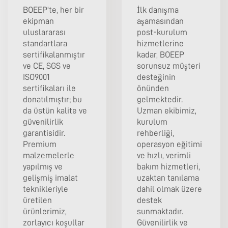
BOEEP'te, her bir
İlk danışma
ekipman
aşamasından
uluslararası
post-kurulum
standartlara
hizmetlerine
sertifikalanmıştır
kadar, BOEEP
ve CE, SGS ve
sorunsuz müşteri
ISO9001
desteğinin
sertifikaları ile
önünden
donatılmıştır; bu
gelmektedir.
da üstün kalite ve
Uzman ekibimiz,
güvenilirlik
kurulum
garantisidir.
rehberliği,
Premium
operasyon eğitimi
malzemelerle
ve hızlı, verimli
yapılmış ve
bakım hizmetleri,
gelişmiş imalat
uzaktan tanılama
teknikleriyle
dahil olmak üzere
üretilen
destek
ürünlerimiz,
sunmaktadır.
zorlayıcı koşullar
Güvenilirlik ve