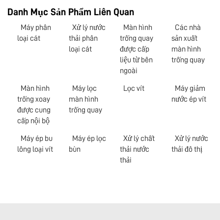
Danh Mục Sản Phẩm Liên Quan
Máy phân
Xử lý nước
Màn hình
Các nhà
loại cát
thải phân
trống quay
sản xuất
loại cát
được cấp
màn hình
liệu từ bên
trống quay
ngoài
Màn hình
Máy lọc
Lọc vít
Máy giảm
trống xoay
màn hình
nước ép vít
được cung
trống quay
cấp nội bộ
Máy ép bu
Máy ép lọc
Xử lý chất
Xử lý nước
lông loại vít
bùn
thải nước
thải đô thị
thải