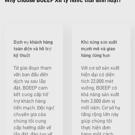
Dịch vụ khách hàng
Khả năng sản xuất
toàn diện và hỗ trợ
mạnh mẽ và giao
kỹ thuật
hàng đúng hạn
Từ giai đoạn tham
Với cơ sở sản xuất
vấn ban đầu đến
hiện đại có diện
dịch vụ sau lắp
tích 22.000 mét
đặt, BOEEP cam
vuông, BOEEP có
kết cung cấp hỗ
khả năng sản xuất
trợ khách hàng
hơn 2.000 đơn vị
liền mạch. Đội ngũ
mỗi năm. Cơ sở hạ
chuyên gia của
tầng rộng lớn này
chúng tôi cung
giúp chúng tôi
cấp hướng dẫn về
thực hiện đơn
lắp đặt, đào tạo về
hàng một cách