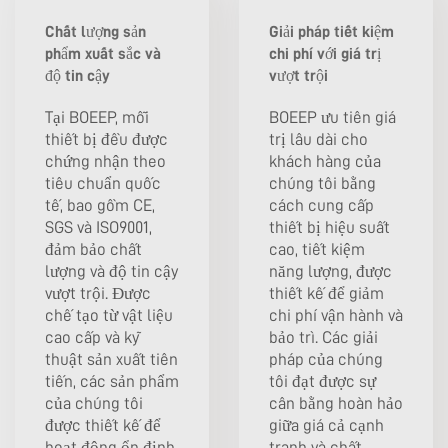
Chất lượng sản
Giải pháp tiết kiệm
phẩm xuất sắc và
chi phí với giá trị
độ tin cậy
vượt trội
Tại BOEEP, mỗi
BOEEP ưu tiên giá
thiết bị đều được
trị lâu dài cho
chứng nhận theo
khách hàng của
tiêu chuẩn quốc
chúng tôi bằng
tế, bao gồm CE,
cách cung cấp
SGS và ISO9001,
thiết bị hiệu suất
đảm bảo chất
cao, tiết kiệm
lượng và độ tin cậy
năng lượng, được
vượt trội. Được
thiết kế để giảm
chế tạo từ vật liệu
chi phí vận hành và
cao cấp và kỹ
bảo trì. Các giải
thuật sản xuất tiên
pháp của chúng
tiến, các sản phẩm
tôi đạt được sự
của chúng tôi
cân bằng hoàn hảo
được thiết kế để
giữa giá cả cạnh
hoạt động ổn định
tranh và chất