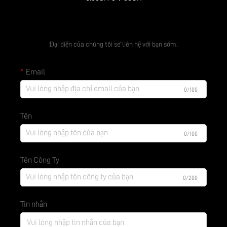
Nhận báo giá miễn phí
Đại diện của chúng tôi sẽ liên hệ với bạn sớm.
Email
0/100
Tên
0/100
Tên Công Ty
0/200
Tin nhắn