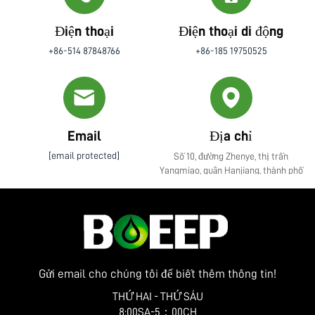
Điện thoại
Điện thoại di động
+86-514 87848766
+86-185 19750525
Email
Địa chỉ
[email protected]
Số 10, đường Zhenye, thị trấn
Yangmiao, quận Hanjiang, thành phố
Yangzhou, tỉnh Giang Tô
Gửi email cho chúng tôi để biết thêm thông tin!
THỨ HAI - THỨ SÁU
8:00SA-5：00CH