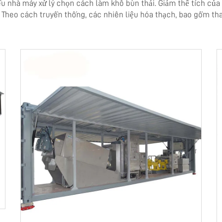
iều nhà máy xử lý chọn cách làm khô bùn thải. Giảm thể tích củ
n. Theo cách truyền thống, các nhiên liệu hóa thạch, bao gồm t