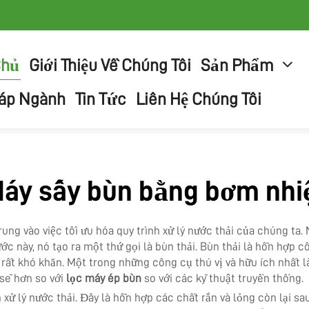
Chủ
Giới Thiệu Về Chúng Tôi
Sản Phẩm
háp Ngành
Tin Tức
Liên Hệ Chúng Tôi
áy sấy bùn bằng bơm nhi
ng vào việc tối ưu hóa quy trình xử lý nước thải của chúng ta.
ớc này, nó tạo ra một thứ gọi là bùn thải. Bùn thải là hỗn hợp c
 rất khó khăn. Một trong những công cụ thú vị và hữu ích nhất l
 sẽ hơn so với
lọc máy ép bùn
so với các kỹ thuật truyền thống.
h xử lý nước thải. Đây là hỗn hợp các chất rắn và lỏng còn lại s