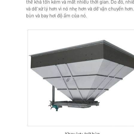
thể khá tốn kém và mất nhiều thời gian. Do đó, nh
và dễ xử lý hơn vì nó nhẹ hơn và dễ vận chuyển hơ
bùn và bay hơi độ ẩm của nó.