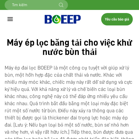
Yêu cầu báo giá
Máy ép lọc băng tải cho việc khử
nước bùn thải
Máy ép đai lọc BOEEP là một công cụ tuyệt vời giúp xử lý
bùn, một hỗn hợp đặc của chất thải và nước. Khác với
nhiều máy móc khác, chiếc máy này rất dễ sử dụng và cực
kỳ hiệu quả. Với khả năng xử lý và chế biến các loại bùn
khác nhau, công nghệ này có thể đáp ứng nhiều yêu cầu
khác nhau. Quá trình bắt đầu bằng một loại máy đặc biệt
rút một số nước từ bùn. Điều này xảy ra thông qua các
thiết bị được gọi là thickener đai trọng lực hoặc máy ép
đai. [Lưu ý: Nếu bạn loại bỏ một số nước, bùn sẽ nhỏ hơn
và nhẹ hơn, vì vậy rất hữu ích.] Tiếp theo, bùn được đưa qua