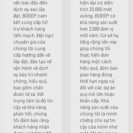
vấn ban đầu đến
hiện đại có diện
dịch vụ sau lắp
tích 22.000 mét
đặt, BOEEP cam
vuông, BOEEP có
kết cung cấp hỗ
khả năng sản xuất
trợ khách hàng
hơn 2.000 đơn vị
liền mạch. Đội ngũ
mỗi năm. Cơ sở hạ
chuyên gia của
tầng rộng lớn này
chúng tôi cung
giúp chúng tôi
cấp hướng dẫn về
thực hiện đơn
lắp đặt, đào tạo về
hàng một cách
vận hành và dịch
hiệu quả, đảm bảo
vụ bảo trì nhanh
giao hàng đúng
chóng, hiệu quả,
thời hạn ngay cả
bao gồm chẩn
đối với các dự án
đoán từ xa. Với
quy mô lớn hoặc
trọng tâm là độ tin
khẩn cấp. Khả
cậy và khả năng
năng sản xuất của
phản hồi, chúng
chúng tôi là minh
tôi đảm bảo rằng
chứng cho sự tin
khách hàng nhận
cậy của mình như