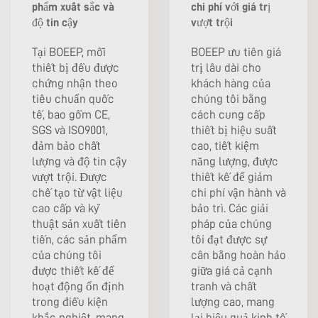
phẩm xuất sắc và
chi phí với giá trị
độ tin cậy
vượt trội
Tại BOEEP, mỗi
BOEEP ưu tiên giá
thiết bị đều được
trị lâu dài cho
chứng nhận theo
khách hàng của
tiêu chuẩn quốc
chúng tôi bằng
tế, bao gồm CE,
cách cung cấp
SGS và ISO9001,
thiết bị hiệu suất
đảm bảo chất
cao, tiết kiệm
lượng và độ tin cậy
năng lượng, được
vượt trội. Được
thiết kế để giảm
chế tạo từ vật liệu
chi phí vận hành và
cao cấp và kỹ
bảo trì. Các giải
thuật sản xuất tiên
pháp của chúng
tiến, các sản phẩm
tôi đạt được sự
của chúng tôi
cân bằng hoàn hảo
được thiết kế để
giữa giá cả cạnh
hoạt động ổn định
tranh và chất
trong điều kiện
lượng cao, mang
khắc nghiệt, mang
lại hiệu quả kinh tế