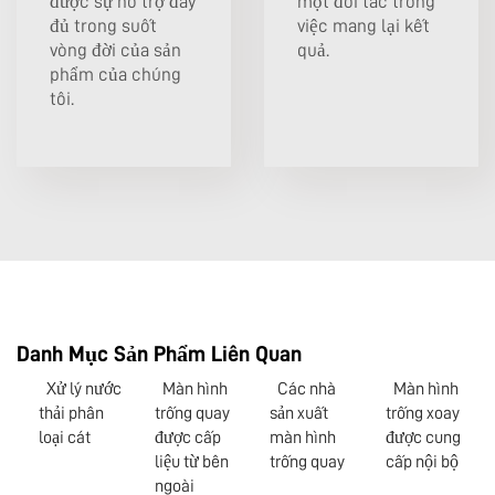
được sự hỗ trợ đầy
một đối tác trong
đủ trong suốt
việc mang lại kết
vòng đời của sản
quả.
phẩm của chúng
tôi.
Danh Mục Sản Phẩm Liên Quan
Xử lý nước
Màn hình
Các nhà
Màn hình
thải phân
trống quay
sản xuất
trống xoay
loại cát
được cấp
màn hình
được cung
liệu từ bên
trống quay
cấp nội bộ
ngoài