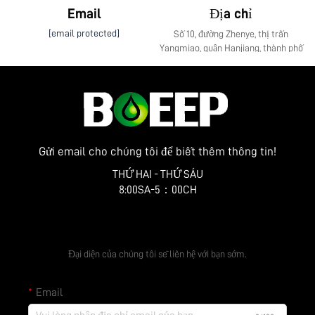
Email
Địa chỉ
[email protected]
Số 10, đường Zhenye, thị trấn
Yangmiao, quận Hanjiang, thành phố
Yangzhou, tỉnh Giang Tô
Gửi email cho chúng tôi để biết thêm thông tin!
THỨ HAI - THỨ SÁU
8:00SA-5：00CH
Nhận báo giá miễn phí
Đại diện của chúng tôi sẽ liên hệ với bạn sớm.
Email