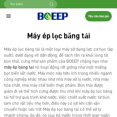
Yêu cầu báo giá
Máy ép lọc băng tải
Máy ép lọc băng tải là một loại máy sử dụng lực cơ học (áp
suất), dưới dạng vít dẫn động, để tách rắn ra khỏi lỏng từ
bùn thải, cũng như sản phẩm của BOEEP chẳng hạn như
máy ép băng tải
nó hoạt động rất giống như một miếng
bọt biển vắt nước. Máy móc này hữu ích trong nhiều ngành
công nghiệp khác nhau như nhà máy xử lý nước, nhà máy
hóa chất, nhà máy chế biến thực phẩm. Bùn thải được
giảm đi và thể tích cũng được thu nhỏ khi máy ép lọc băng
tải hỗ trợ quá trình khử nước. Việc chiết xuất nước từ bùn
làm cho vật liệu nhẹ hơn, điều này có lợi khi cần vận
chuyển hoặc lưu trữ. Máy ép lọc băng tải có thể xử lý
nhanh chóng; do đó, nó loại bỏ nước trong thời gian ngắn