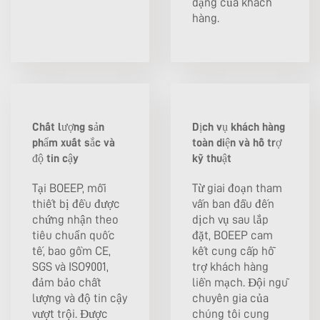
dạng của khách
hàng.
Chất lượng sản
Dịch vụ khách hàng
phẩm xuất sắc và
toàn diện và hỗ trợ
độ tin cậy
kỹ thuật
Tại BOEEP, mỗi
Từ giai đoạn tham
thiết bị đều được
vấn ban đầu đến
chứng nhận theo
dịch vụ sau lắp
tiêu chuẩn quốc
đặt, BOEEP cam
tế, bao gồm CE,
kết cung cấp hỗ
SGS và ISO9001,
trợ khách hàng
đảm bảo chất
liền mạch. Đội ngũ
lượng và độ tin cậy
chuyên gia của
vượt trội. Được
chúng tôi cung