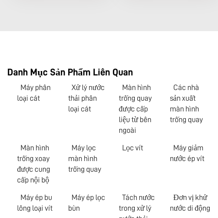
Danh Mục Sản Phẩm Liên Quan
Máy phân
Xử lý nước
Màn hình
Các nhà
loại cát
thải phân
trống quay
sản xuất
loại cát
được cấp
màn hình
liệu từ bên
trống quay
ngoài
Màn hình
Máy lọc
Lọc vít
Máy giảm
trống xoay
màn hình
nước ép vít
được cung
trống quay
cấp nội bộ
Máy ép bu
Máy ép lọc
Tách nước
Đơn vị khử
lông loại vít
bùn
trong xử lý
nước di động