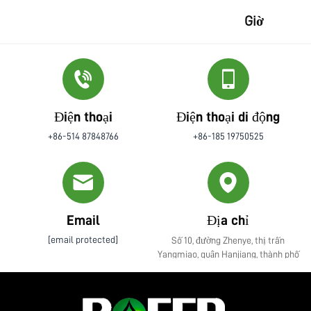
Giờ
Điện thoại
Điện thoại di động
+86-514 87848766
+86-185 19750525
Email
Địa chỉ
[email protected]
Số 10, đường Zhenye, thị trấn
Yangmiao, quận Hanjiang, thành phố
Yangzhou, tỉnh Giang Tô