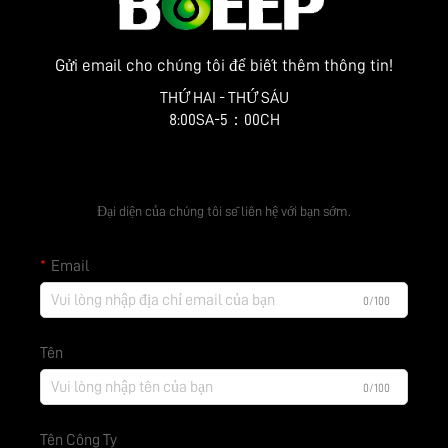
Gửi email cho chúng tôi để biết thêm thông tin!
THỨ HAI - THỨ SÁU
8:00SA-5：00CH
Nhận báo giá miễn phí
Đại diện của chúng tôi sẽ liên hệ với bạn sớm.
Email
0/100
Tên
0/100
Tên Công Ty