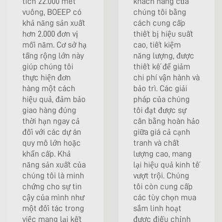
tích 22.000 mét
khách hàng của
vuông, BOEEP có
chúng tôi bằng
khả năng sản xuất
cách cung cấp
hơn 2.000 đơn vị
thiết bị hiệu suất
mỗi năm. Cơ sở hạ
cao, tiết kiệm
tầng rộng lớn này
năng lượng, được
giúp chúng tôi
thiết kế để giảm
thực hiện đơn
chi phí vận hành và
hàng một cách
bảo trì. Các giải
hiệu quả, đảm bảo
pháp của chúng
giao hàng đúng
tôi đạt được sự
thời hạn ngay cả
cân bằng hoàn hảo
đối với các dự án
giữa giá cả cạnh
quy mô lớn hoặc
tranh và chất
khẩn cấp. Khả
lượng cao, mang
năng sản xuất của
lại hiệu quả kinh tế
chúng tôi là minh
vượt trội. Chúng
chứng cho sự tin
tôi còn cung cấp
cậy của mình như
các tùy chọn mua
một đối tác trong
sắm linh hoạt
việc mang lại kết
được điều chỉnh