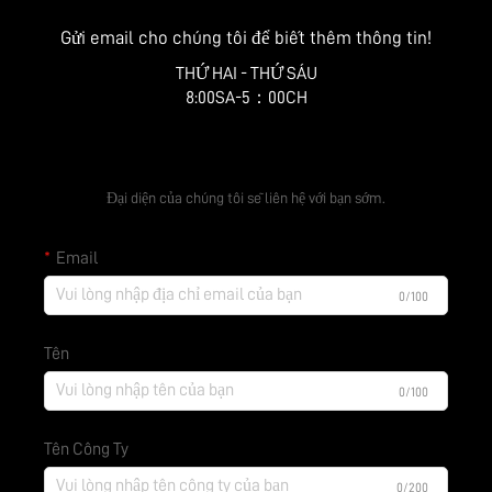
Gửi email cho chúng tôi để biết thêm thông tin!
THỨ HAI - THỨ SÁU
8:00SA-5：00CH
Nhận báo giá miễn phí
Đại diện của chúng tôi sẽ liên hệ với bạn sớm.
Email
0/100
Tên
0/100
Tên Công Ty
0/200