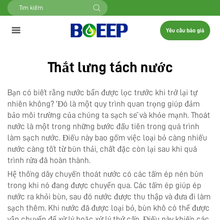
Yêu cầu báo giá
Thắt lưng tách nước
Bạn có biết rằng nước bẩn được lọc trước khi trở lại tự
nhiên không? 'Đó là một quy trình quan trọng giúp đảm
bảo môi trường của chúng ta sạch sẽ và khỏe mạnh. Thoát
nước là một trong những bước đầu tiên trong quá trình
làm sạch nước. Điều này bao gồm việc loại bỏ càng nhiều
nước càng tốt từ bùn thải, chất đặc còn lại sau khi quá
trình rửa đã hoàn thành.
Hệ thống dây chuyền thoát nước có các tấm ép nén bùn
trong khi nó đang được chuyển qua. Các tấm ép giúp ép
nước ra khỏi bùn, sau đó nước được thu thập và đưa đi làm
sạch thêm. Khi nước đã được loại bỏ, bùn khô có thể được
vận chuyển để xử lý hoặc xử lý thứ cấp. Điều này khiến các