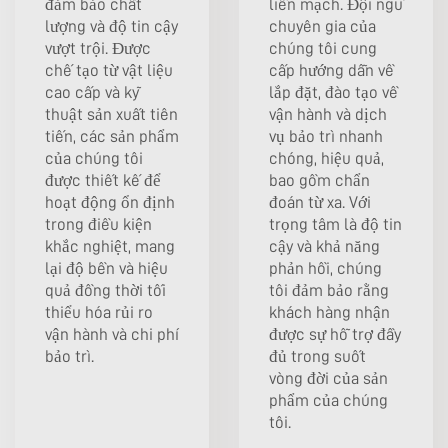
đảm bảo chất
liền mạch. Đội ngũ
lượng và độ tin cậy
chuyên gia của
vượt trội. Được
chúng tôi cung
chế tạo từ vật liệu
cấp hướng dẫn về
cao cấp và kỹ
lắp đặt, đào tạo về
thuật sản xuất tiên
vận hành và dịch
tiến, các sản phẩm
vụ bảo trì nhanh
của chúng tôi
chóng, hiệu quả,
được thiết kế để
bao gồm chẩn
hoạt động ổn định
đoán từ xa. Với
trong điều kiện
trọng tâm là độ tin
khắc nghiệt, mang
cậy và khả năng
lại độ bền và hiệu
phản hồi, chúng
quả đồng thời tối
tôi đảm bảo rằng
thiểu hóa rủi ro
khách hàng nhận
vận hành và chi phí
được sự hỗ trợ đầy
bảo trì.
đủ trong suốt
vòng đời của sản
phẩm của chúng
tôi.