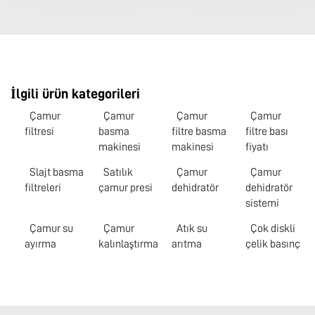
İlgili ürün kategorileri
Çamur
Çamur
Çamur
Çamur
filtresi
basma
filtre basma
filtre bası
makinesi
makinesi
fiyatı
Slajt basma
Satılık
Çamur
Çamur
filtreleri
çamur presi
dehidratör
dehidratör
sistemi
Çamur su
Çamur
Atık su
Çok diskli
ayırma
kalınlaştırma
arıtma
çelik basınç