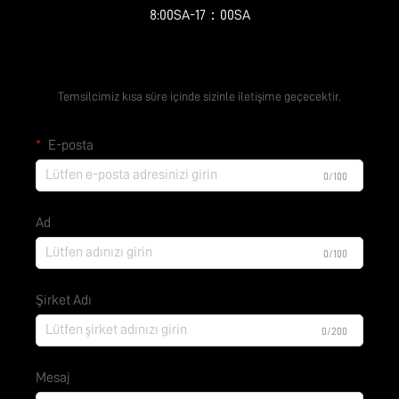
8:00SA-17：00SA
Ücretsiz Teklif Alın
Temsilcimiz kısa süre içinde sizinle iletişime geçecektir.
E-posta
0/100
Ad
0/100
Şirket Adı
0/200
Mesaj