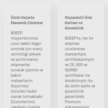
Üstün Değerle
Olağanüstü Ürün
Ekonomik Çözümler
Kalitesi ve
Güvenilirlik
BOEEP,
müşterilerimize
BOEEP'te, her bir
uzun vadeli değer
ekipman
sunmak için enerji
uluslararası
verimliliği yüksek
standartlara
ve performanslı
sertifikalanmıştır
ekipmanlar
ve CE, SGS ve
sunarak işletme ve
ISO9001
bakım
sertifikaları ile
maliyetlerini
donatılmıştır; bu
düşürmeyi
da üstün kalite ve
öncelikli hedef
güvenilirlik
olarak tutmaktadır.
garantisidir.
Çözümlerimiz
Premium
rekabetçi fiyatlar
malzemelerle