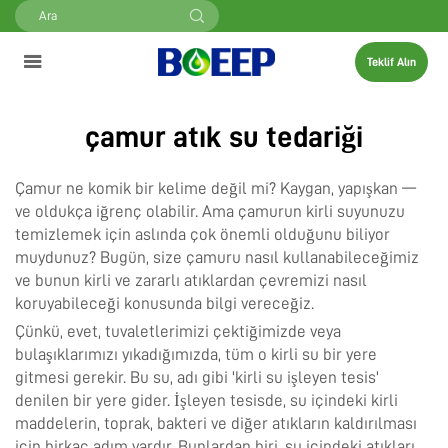
Teklif Alın
çamur atık su tedariği
Çamur ne komik bir kelime değil mi? Kaygan, yapışkan —
ve oldukça iğrenç olabilir. Ama çamurun kirli suyunuzu
temizlemek için aslında çok önemli olduğunu biliyor
muydunuz? Bugün, size çamuru nasıl kullanabileceğimiz
ve bunun kirli ve zararlı atıklardan çevremizi nasıl
koruyabileceği konusunda bilgi vereceğiz.
Çünkü, evet, tuvaletlerimizi çektiğimizde veya
bulaşıklarımızı yıkadığımızda, tüm o kirli su bir yere
gitmesi gerekir. Bu su, adı gibi 'kirli su işleyen tesis'
denilen bir yere gider. İşleyen tesisde, su içindeki kirli
maddelerin, toprak, bakteri ve diğer atıkların kaldırılması
için birkaç adım vardır. Bunlardan biri, su içindeki atıkları