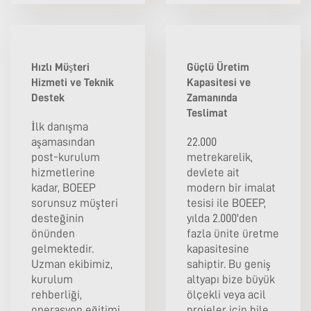
Hızlı Müşteri
Güçlü Üretim
Hizmeti ve Teknik
Kapasitesi ve
Destek
Zamanında
Teslimat
İlk danışma
aşamasından
22.000
post-kurulum
metrekarelik,
hizmetlerine
devlete ait
kadar, BOEEP
modern bir imalat
sorunsuz müşteri
tesisi ile BOEEP,
desteğinin
yılda 2.000'den
önünden
fazla ünite üretme
gelmektedir.
kapasitesine
Uzman ekibimiz,
sahiptir. Bu geniş
kurulum
altyapı bize büyük
rehberliği,
ölçekli veya acil
operasyon eğitimi
projeler için bile