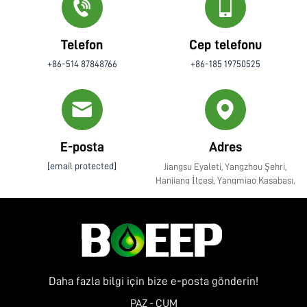
Telefon
Cep telefonu
+86-514 87848766
+86-185 19750525
E-posta
Adres
[email protected]
Jiangsu Eyaleti, Yangzhou Şehri,
Hanjiang İlçesi, Yangmiao Kasabası,
Zhenye Caddesi No. 10
Daha fazla bilgi için bize e-posta gönderin!
PAZ - CUM