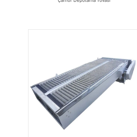
Çamur Depolama Yuvası