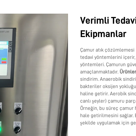
Verimli Tedavi
Ekipmanlar
Çamur atık çözümlemesi 
tedavi yöntemlerini içerir
yöntemleri. Çamurun güven
amaçlanmaktadır.
Ürünle
sindirim. Anaerobik sindir
bakteriler oksijen yokluğ
haline getirir. Aerobik si
canlı şeyler) çamuru parça
Örneğin, bu süreç çamur h
hale getirilmesini sağlar
şekilde uygulamak için geli