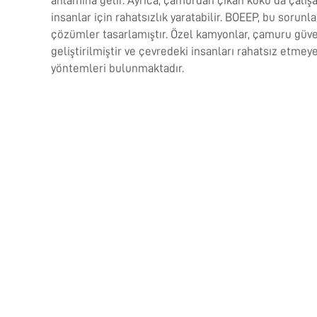
anlamına gelir. Ayrıca, çamurdan çıkan koku da çalışa
insanlar için rahatsızlık yaratabilir. BOEEP, bu sorunla
çözümler tasarlamıştır. Özel kamyonlar, çamuru güve
geliştirilmiştir ve çevredeki insanları rahatsız etme
yöntemleri bulunmaktadır.