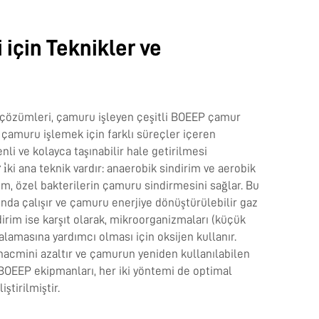
 için Teknikler ve
çözümleri, çamuru işleyen çeşitli BOEEP çamur
, çamuru işlemek için farklı süreçler içeren
li ve kolayca taşınabilir hale getirilmesi
r
i̇ki ana teknik vardır: anaerobik sindirim ve aerobik
im, özel bakterilerin çamuru sindirmesini sağlar. Bu
unda çalışır ve çamuru enerjiye dönüştürülebilir gaz
ndirim ise karşıt olarak, mikroorganizmaları (küçük
lamasına yardımcı olması için oksijen kullanır.
acmini azaltır ve çamurun yeniden kullanılabilen
. BOEEP ekipmanları, her iki yöntemi de optimal
ştirilmiştir.