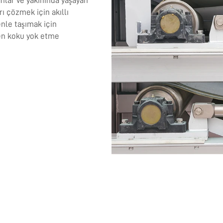
nlar ve yakınında yaşayan
rı çözmek için akıllı
nle taşımak için
yen koku yok etme