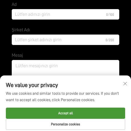
Ad
0/100
Şirket Adı
0/200
Mesaj
0/1000
We value your privacy
We use cookies and similar tools to provide our services. If you don't
want to accept all cookies, click Personalize cookies.
Gönder
Accept all
Tüm hakları saklıdır. © Jiangsu BOE Environmental
Personalize cookies
Protection Technology Co., Ltd. -
Gizlilik Politikası
-
BLOG