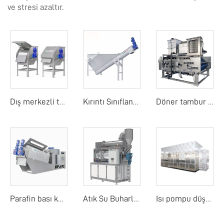
ve stresi azaltır.
Dış merkezli tambur ekranı
Kırıntı Sınıflandırıcı
Döner tambur bant filtre basıncı
Parafin bası kurutucu
Atık Su Buharlaştırıcı
Isı pompu düşük sıcaklık bant kurutma makinesi