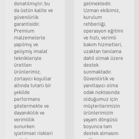
donatılmıştır; bu
gelmektedir.
da üstün kalite ve
Uzman ekibimiz,
güvenilirlik
kurulum
garantisidir.
rehberliği,
Premium
operasyon eğitimi
malzemelerle
ve hızlı, verimli
yapılmış ve
bakım hizmetleri,
gelişmiş imalat
uzaktan tanılama
teknikleriyle
dahil olmak üzere
üretilen
destek
ürünlerimiz,
sunmaktadır.
zorlayıcı koşullar
Güvenilirlik ve
altında tutarlı bir
yanıtlayıcı olma
şekilde
odak noktasında
performans
olduğumuz için
göstermekte ve
müşterilerimizin
dayanıklılık ve
ürünlerimizin
verimlilik
yaşam döngüsü
sunurken
boyunca tam
işletimsel riskleri
destek almasını