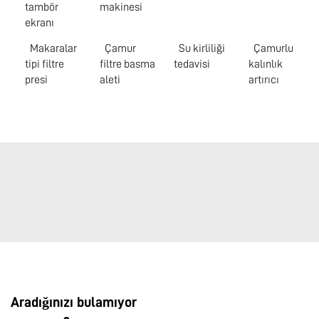
tambör
makinesi
ekranı
Makaralar
Çamur
Su kirliliği
Çamurlu
tipi filtre
filtre basma
tedavisi
kalınlık
presi
aleti
artırıcı
Aradığınızı bulamıyor