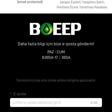
[email protected]
Jiangsu Eyaleti, Yangzhou Şehri,
Hanjiang İlçesi, Yangmiao Kasabası,
Zhenye Caddesi No. 10
Daha fazla bilgi için bize e-posta gönderin!
PAZ - CUM
8:00SA-17：00SA
Ücretsiz Teklif Alın
Temsilcimiz kısa süre içinde sizinle iletişime geçecektir.
E-posta
0/100