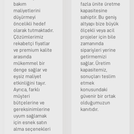
bakım
fazla ünite üretme
maliyetlerini
kapasitesine
düşürmeyi
sahiptir. Bu geniş
öncelikli hedef
altyapı bize büyük
olarak tutmaktadır.
ölçekli veya acil
Çözümlerimiz
projeler için bile
rekabetçi fiyatlar
zamanında
ve premium kalite
siparişleri yerine
arasında
getirmemizi
mükemmel bir
sağlar. Üretim
denge sağlar ve
kapasitemiz,
eşsiz maliyet
sonuçları teslim
etkinliğini taşır.
etmek
Ayrıca, farklı
konusundaki
müşteri
güvenir bir ortak
bütçelerine ve
olduğumuzun
gereksinimlerine
kanıtıdır.
uyum sağlamak
için esnek satın
alma seçenekleri