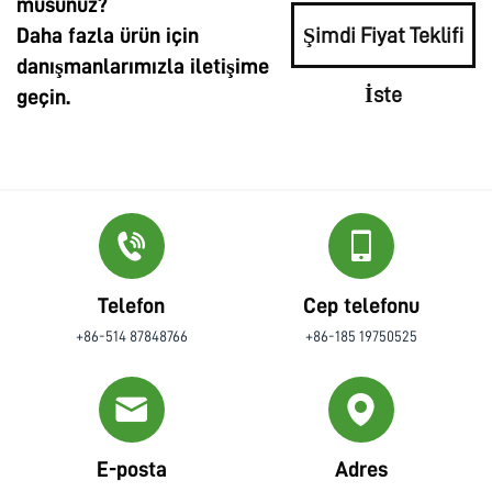
musunuz?
Daha fazla ürün için
Şimdi Fiyat Teklifi
danışmanlarımızla iletişime
İste
geçin.
Telefon
Cep telefonu
+86-514 87848766
+86-185 19750525
E-posta
Adres