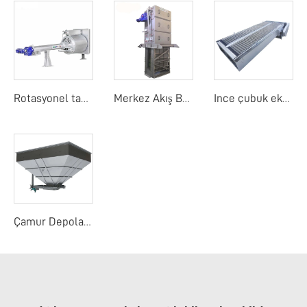
Rotasyonel tambur detay ekranı
Merkez Akış Bant Ekranı
Ince çubuk ekranı
Çamur Depolama Yuvası