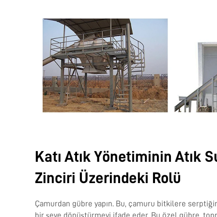
Katı Atık Yönetiminin Atık S
Zinciri Üzerindeki Rolü
Çamurdan gübre yapın. Bu, çamuru bitkilere serptiği
bir şeye dönüştürmeyi ifade eder. Bu özel gübre, topr