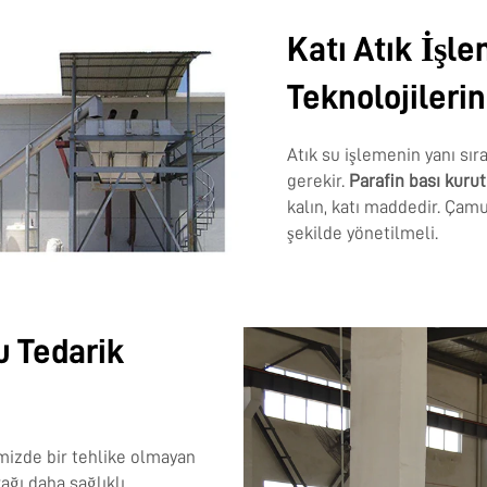
Katı Atık İşl
Teknolojileri
Atık su işlemenin yanı sır
gerekir.
Parafin bası kur
kalın, katı maddedir. Çam
şekilde yönetilmeli.
u Tedarik
mizde bir tehlike olmayan
ağı daha sağlıklı