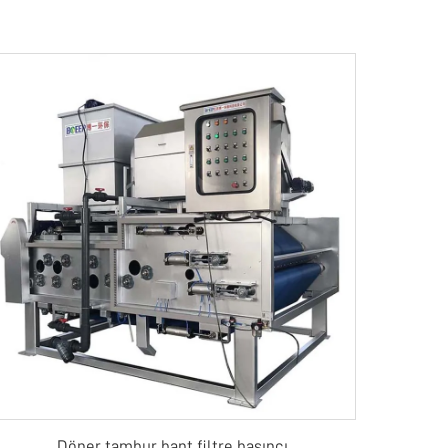
Döner tambur bant filtre basıncı