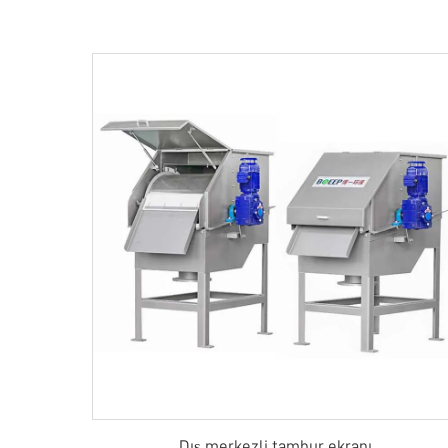
Dış merkezli tambur ekranı