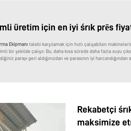
li üretim için en iyi śrık prēs fiya
tırma Ekipmanı
talebi karşılamak için hızlı çalışabilen makineler
li bir şekilde çalışır. Bu, daha kısa sürede daha fazla suyu çıka
diğiniz parayı geri aldığınızdan ve parasının iyi harcandığından e
Rekabetçi śrık
maksimize e