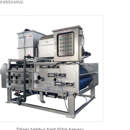
rebilirsiniz.
Döner tambur bant filtre basıncı