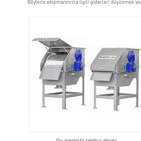
Böylece ekipmanınızla ilgili giderleri düşünmek yeri
Dış merkezli tambur ekranı