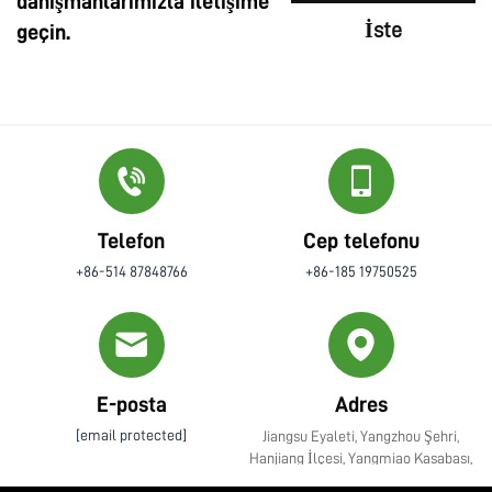
danışmanlarımızla iletişime
İste
geçin.
Telefon
Cep telefonu
+86-514 87848766
+86-185 19750525
E-posta
Adres
[email protected]
Jiangsu Eyaleti, Yangzhou Şehri,
Hanjiang İlçesi, Yangmiao Kasabası,
Zhenye Caddesi No. 10