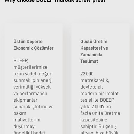
Üstün Değerle
Güçlü Üretim
Ekonomik Çözümler
Kapasitesi ve
Zamanında
BOEEP,
Teslimat
müşterilerimize
uzun vadeli değer
22.000
sunmak için enerji
metrekarelik,
verimliliği yüksek
devlete ait
ve performanslı
modern bir imalat
ekipmanlar
tesisi ile BOEEP,
sunarak işletme ve
yılda 2.000'den
bakım
fazla ünite üretme
maliyetlerini
kapasitesine
düşürmeyi
sahiptir. Bu geniş
öncelikli hedef
altyapı bize büyük