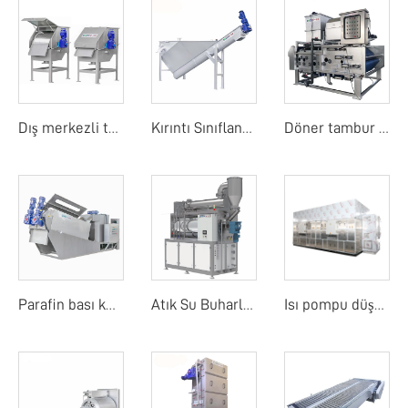
Dış merkezli tambur ekranı
Kırıntı Sınıflandırıcı
Döner tambur bant filtre basıncı
Parafin bası kurutucu
Atık Su Buharlaştırıcı
Isı pompu düşük sıcaklık bant kurutma makinesi