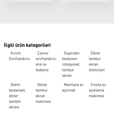
İlgili ürün kategorileri
Kırıntı
Çamur
Dışarıdan
Döner
Sınıflandırıcı
sınıflandırıcı
beslenen
tambur
atık su
rotasyonel
ekran
tedavisi
tambur
üreticileri
ekran
Dahili
Döner
Marmara su
Civata su
beslemeli
tambur
ayırmak
ayıklama
döner
ekran
makinesi
tambör
makinesi
ekranı