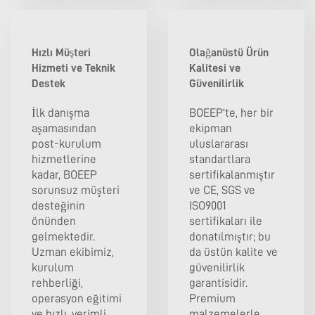
Hızlı Müşteri
Olağanüstü Ürün
Hizmeti ve Teknik
Kalitesi ve
Destek
Güvenilirlik
İlk danışma
BOEEP'te, her bir
aşamasından
ekipman
post-kurulum
uluslararası
hizmetlerine
standartlara
kadar, BOEEP
sertifikalanmıştır
sorunsuz müşteri
ve CE, SGS ve
desteğinin
ISO9001
önünden
sertifikaları ile
gelmektedir.
donatılmıştır; bu
Uzman ekibimiz,
da üstün kalite ve
kurulum
güvenilirlik
rehberliği,
garantisidir.
operasyon eğitimi
Premium
ve hızlı, verimli
malzemelerle