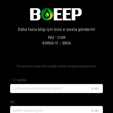
Daha fazla bilgi için bize e-posta gönderin!
PAZ - CUM
8:00SA-17：00SA
Ücretsiz Teklif Alın
Temsilcimiz kısa süre içinde sizinle iletişime geçecektir.
E-posta
0/100
Ad
0/100